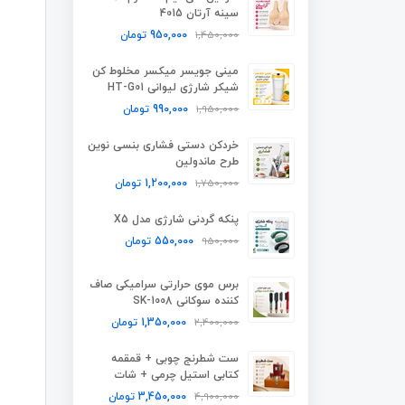
سینه آرتان 4015
1,450,000
950,000
تومان
مینی جویسر میکسر مخلوط کن
شیکر شارژی لیوانی HT-G01
1,950,000
990,000
تومان
خردکن دستی فشاری بنسی نوین
طرح ماندولین
1,750,000
1,200,000
تومان
پنکه گردنی شارژی مدل X5
950,000
550,000
تومان
برس موی حرارتی سرامیکی صاف
کننده سوکانی SK-1008
2,400,000
1,350,000
تومان
ست شطرنج چوبی + قمقمه
کتابی استیل چرمی + شات
4,900,000
3,450,000
تومان