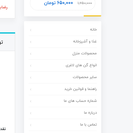
ومان
650,000
تومان
1,450,000
1,250,000
رضای
خانه
غذا و آشپزخانه
ت
محصولات منزل
انواع گن های لاغری
سایر محصولات
راهنما و قوانین خرید
شماره حساب های ما
درباره ما
تماس با ما