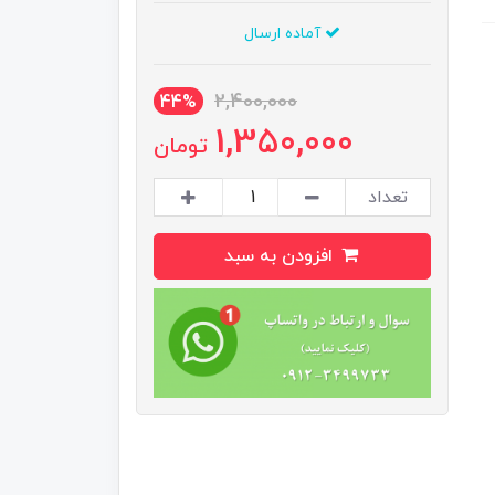
آماده ارسال
2,400,000
44%
1,350,000
تومان
تعداد
افزودن به سبد