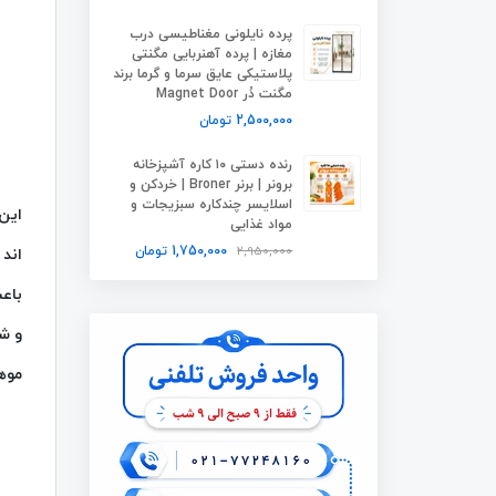
پرده نایلونی مغناطیسی درب
مغازه | پرده آهنربایی مگنتی
پلاستیکی عایق سرما و گرما برند
مگنت دُر Magnet Door
2,500,000
تومان
رنده دستی ۱۰ کاره آشپزخانه
برونر | برنر Broner | خردکن و
اسلایسر چندکاره سبزیجات و
این
مواد غذایی
2,950,000
1,750,000
تومان
اند
موه