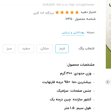
SOKANY SK-1008 Hair straightener
امتیاز دهید
دیدگاه 102 کاربر
شناسه محصول : 1645
دسته :
بهداشتی و زیبایی
انتخاب رنگ:
قرمز
مشکی
سفید
سبز
مشخصات محصول:
وزن حدودی: 300 گرم
بیشترین دما: 950 درجه فارنهایت
جنس صفحات: سرامیک
کشور سازنده: چین درجه یک
طول سیم: 1.5 متر