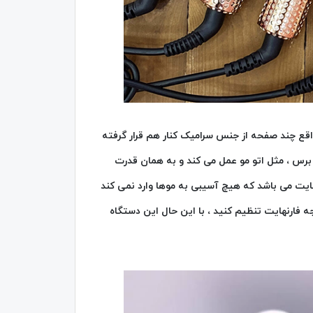
ع چند صفحه از جنس سرامیک کنار هم قرار گرفته
رس ، مثل اتو مو عمل می کند و به همان قدرت
د ، این برس حرارتی دارای بیشینه دمای 950 درجه فارنهایت می باشد که هیچ آسیبی به موها وارد نمی کند
 توانید با توجه به جنس موهای خود ، درجه دستگاه را از 710 تا 950 درجه فارنهایت تنظیم کنید ، با این حال این دستگاه