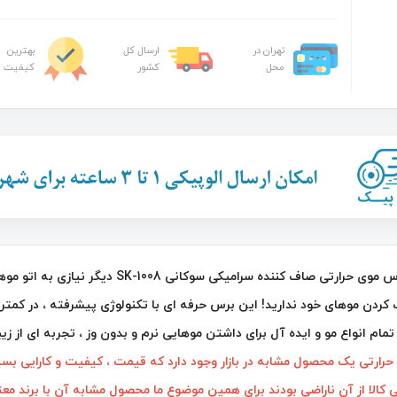
تهران در
ارسال کل
بهترین
محل
کشور
کیفیت
26٪
با برس موی حرارتی صاف کننده سرامیکی س
کردن موهای خود ندارید! این برس حرفه‌ ای با تکنولوژی پیشرفته ، در کمتری
تمام انواع مو و ایده‌ آل برای داشتن موهایی نرم و بدون وز ، تجربه‌ ای از زی
خردکن نایسر دایسر پلاس Nicer Dicer
چراغ قوه و جعبه ابزار چندکاره خورشیدی
حرارتی یک محصول مشابه در بازار وجود دارد که قیمت ، کیفیت و کارایی بسی
C-7739
 کالا از آن ناراضی بودند برای همین موضوع ما محصول مشابه آن با برند معتب