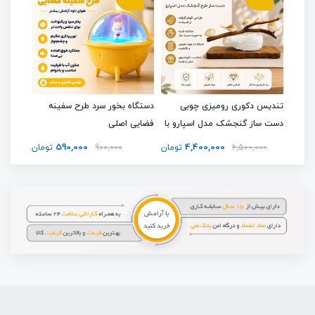
نک
تندیس دکوری رومیزی چوبی
دستگاه بخور سرد طرح سفینه
گن مردا
دست ساز گنجشک مدل اسپارو با
فضایی اصلی
آرتان Artan 2095
ورق طلا
590,000
4,400,000
تومان
6,500,000
تومان
900,000
تومان
00