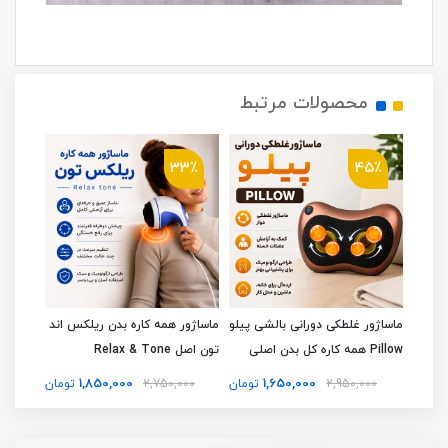
محصولات مرتبط
4٪
33٪
45٪
یپ
ماساژور غلطکی دورانی بالشی پیلو
ماساژور همه کاره بدن ریلکس اند
ماساژو
Pillow همه کاره کل بدن اصلی
تون اصل Relax & Tone
ژله ای 
1,850,000
1,650,000
تومان
2,950,000
تومان
2,750,000
تومان
00