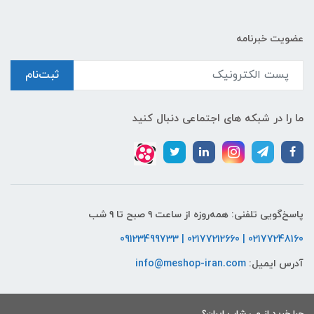
عضویت خبرنامه
ثبت‌نام
ما را در شبکه های اجتماعی دنبال کنید
پاسخ‌گویی تلفنی: همه‌روزه از ساعت ۹ صبح تا ۹ شب
02177248160 | 02177212660 | 09123499733
آدرس ایمیل:
info@meshop-iran.com
چرا خرید از می شاپ ایران؟