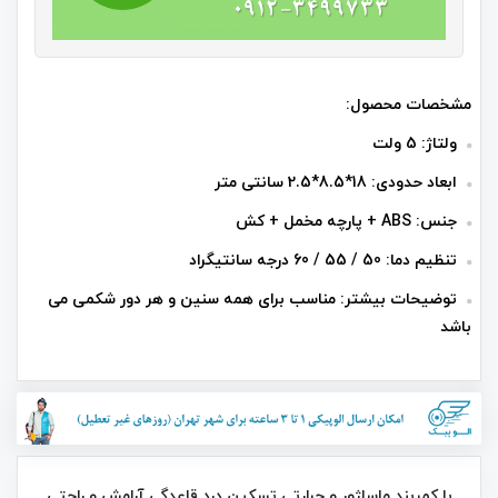
مشخصات محصول:
ولتاژ: 5 ولت
ابعاد حدودی: 18*8.5*2.5 سانتی متر
جنس: ABS + پارچه مخمل + کش
تنظیم دما: 50 / 55 / 60 درجه سانتیگراد
توضیحات بیشتر: مناسب برای همه سنین و هر دور شکمی می
باشد
با کمربند ماساژور و حرارتی تسکین درد قاعدگی آرامش و راحتی