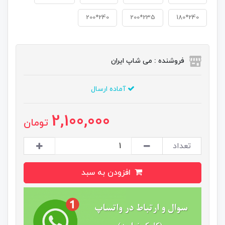
240*200
235*200
240*180
فروشنده : می شاپ ایران
آماده ارسال
2,100,000
تومان
تعداد
افزودن به سبد