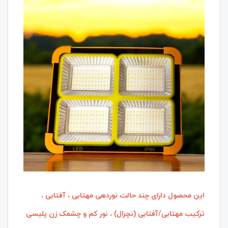
این محصول دارای چند حالت نوردهی مهتابی ، آفتابی ،
ترکیب مهتابی/آفتابی (نچرال) ، نور کم و چشمک زن پلیسی