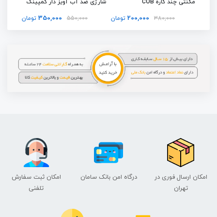
مگنتی چند کاره COB
شارژی ضد آب آویز دار کمپینگ
ریموت دار 
T02 با پنل خورشیدی سولار
350,000
200,000
تومان
380,000
تومان
550,000
تومان
امکان ارسال فوری در
درگاه امن بانک سامان
امکان ثبت سفارش
تهران
تلفنی