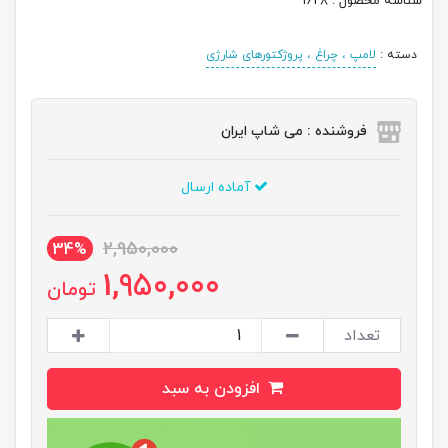
شناسه محصول : 1628
دسته :
لامپ ، چراغ ، پروژکتورهای شارژی
فروشنده : می شاپ ایران
آماده ارسال
2,950,000
34%
1,950,000
تومان
تعداد
افزودن به سبد