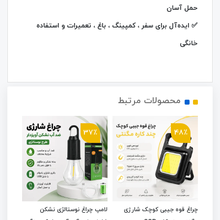
حمل آسان
✅ ایده‌آل برای سفر ، کمپینگ ، باغ ، تعمیرات و استفاده
خانگی
محصولات مرتبط
1٪
37٪
48٪
ره
چراغ قوه جیبی کوچک شارژی
لامپ چراغ نوستالژی نشکن
چراغ ل