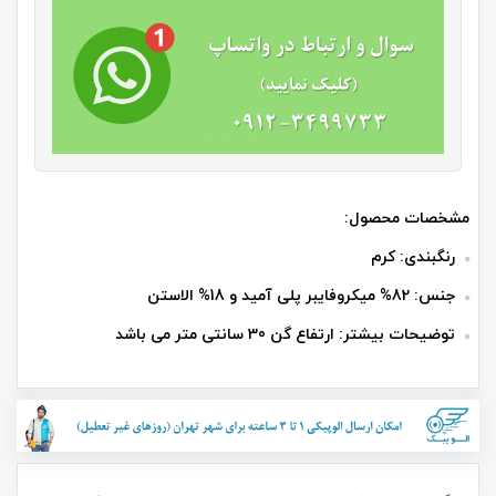
مشخصات محصول:
رنگبندی: کرم
جنس: 82% میکروفایبر پلی آمید و 18% الاستن
توضیحات بیشتر: ارتفاع گن 30 سانتی متر می باشد