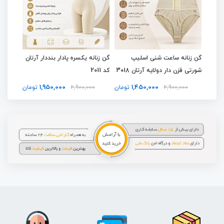
یوان
گن زنانه ساعت شنی اسلیپ
گن زنانه یکسره پادار بنددار آرتان
گن لاغر
شورتی قزن دار دولایه آرتان 3018
کد 2011
سینه آرتا
1,950,000
1,450,000
تومان
2,900,000
تومان
2,900,000
تومان
00