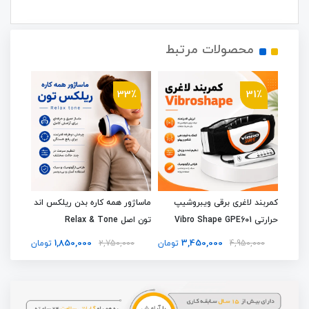
محصولات مرتبط
4٪
33٪
31٪
ف و
کمربند لاغری برقی ویبروشیپ
ماساژور همه کاره بدن ریلکس اند
ماساژو
گردن و شانه و بدن JBY-820 |
حرارتی Vibro Shape GPE601
تون اصل Relax & Tone
ژله ای 
1,850,000
3,450,000
تومان
4,950,000
تومان
2,750,000
تومان
00