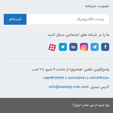
عضویت خبرنامه
ثبت‌نام
ما را در شبکه های اجتماعی دنبال کنید
پاسخ‌گویی تلفنی: همه‌روزه از ساعت ۹ صبح تا ۹ شب
02177248160 | 02177212660 | 09123499733
آدرس ایمیل:
info@meshop-iran.com
چرا خرید از می شاپ ایران؟