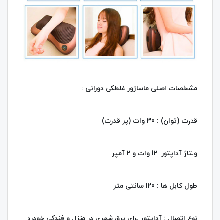
مشخصات اصلی ماساژور غلطکی دورانی :
قدرت (توان) : 30 وات (پر قدرت)
ولتاژ آداپتور 12 وات و 2 آمپر
طول کابل ها : 120 سانتی متر
نوع اتصال : آداپتور برای برق شهری در منزل و فندکی خودرو