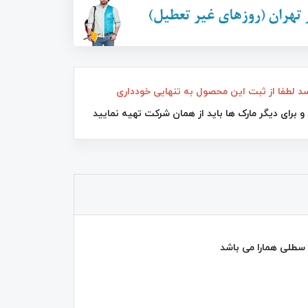
34٪
44٪
 لطفا از ثبت این محصول به تنهایی خودداری
 برای دیگر مارک ها باید از همان شرکت تهیه نمایید
برس موی حرارتی سرامیکی صاف کننده
سوکانی SK-1008
FAN DD 5634
1,350,000
تومان
525,000
تومان
790,000
2,400,000
سطلی همارا می باشد