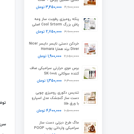
4,900,000
3,450,000
تومان
پنکه رومیزی رطوبت ساز ومه
پاش بزرگ Cool Srtorm اصلی
3,900,000
2,750,000
تومان
خردکن دستی نایسر دایسر Nicer
Diver برند همارا Homara
2,650,000
1,900,000
تومان
برس موی حرارتی سرامیکی صاف
کننده سوکانی SK-1008
2,400,000
1,350,000
تومان
تندیس دکوری رومیزی چوبی
دست ساز گنجشک مدل اسپارو
توض
با ورق طلا
6,500,000
4,400,000
تومان
ماگ طرح دیزنی دست ساز
سری
سرامیکی وارداتی پوپ POOP