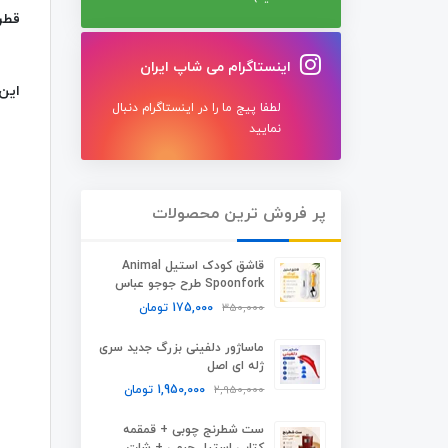
قطر قسم
اینستاگرام می شاپ ایران
این
لطفا پیج ما را در اینستاگرام دنبال
نمایید
پر فروش ترین محصولات
قاشق کودک استیل Animal
Spoonfork طرح جوجو عباس
350,000
175,000
تومان
ماساژور دلفینی بزرگ جدید سری
ژله ای اصل
2,950,000
1,950,000
تومان
ست شطرنج چوبی + قمقمه
کتابی استیل چرمی + شات