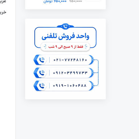
عزیز
950,000
650,000
تومان
خرید