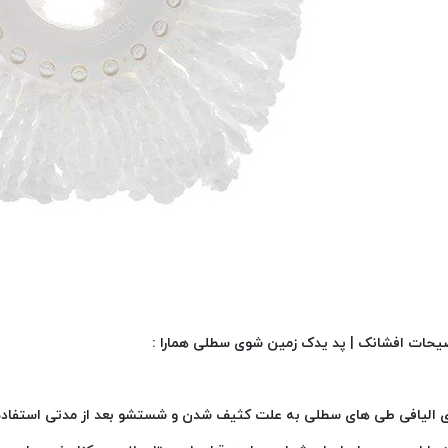
یحات افشانک | پد یدک زمین شوی سطلی همارا :
 الیافی طی های سطلی به علت کثیف شدن و شستشو بعد از مدتی استفاده نی