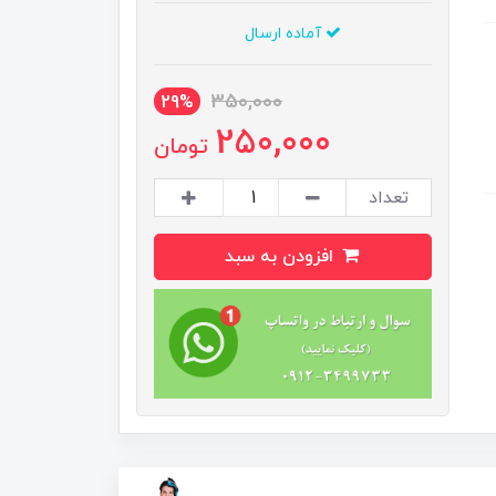
آماده ارسال
350,000
29%
250,000
تومان
تعداد
افزودن به سبد