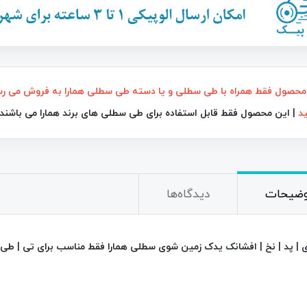
26٪
محصول فقط همراه با طی سطلی و یا دسته طی سطلی همارا به فروش می رسد
ید
| این محصول فقط قابل استفاده برای طی سطلی های برند همارا می باشند و
خردکن نایسر دایسر پلاس Nicer Dicer
چراغ قوه و جعبه ابزار چندکاره خورشیدی
C-7739
790,000
تومان
2,200,000
تومان
2,950,000
وضیحات
دیدگاه‌ها
 | پد | نخ | افشانک یدک زمین شوی سطلی همارا فقط مناسب برای تی | طی 