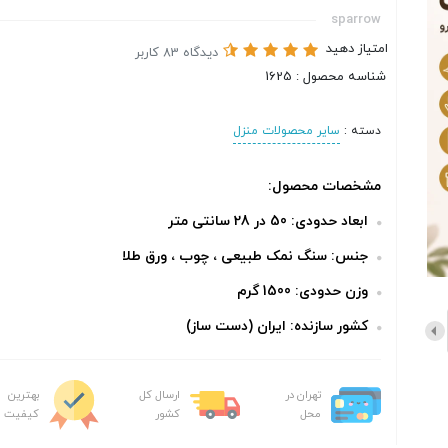
sparrow
امتیاز دهید
دیدگاه 83 کاربر
شناسه محصول : 1625
دسته :
سایر محصولات منزل
مشخصات محصول:
ابعاد حدودی: 50 در 28 سانتی متر
جنس: سنگ نمک طبیعی ، چوب ، ورق طلا
وزن حدودی: 1500 گرم
کشور سازنده: ایران (دست ساز)
تهران در
ارسال کل
بهترین
محل
کشور
کیفیت