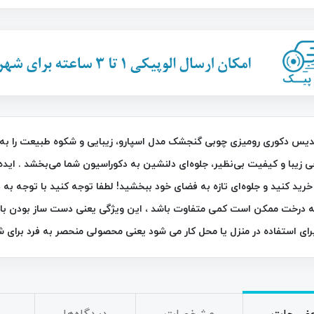
26٪
ندیس دکوری رومیزی چوبی گنجشک مدل اسپارو، زیبایی و شکوه طبیعت را به خان
ی زیبا و کیفیت بی‌نظیر، جلوه‌ای دلنشین به دکوراسیون شما می‌بخشد . ای
 خرید کنید و جلوه‌ای تازه به فضای خود ببخشید! لطفا توجه کنید با توجه
خردکن نایسر دایسر پلاس Nicer Dicer
چراغ قوه و جعبه ابزار چندکاره خورشیدی
 درخت ممکن است کمی متفاوت باشد ، این ویژگی یعنی دست ساز بودن با
C-7739
رای استفاده در منزل یا محل کار می شود یعنی محصولی منحصر به فرد برای ش
790,000
تومان
2,200,000
تومان
2,950,000