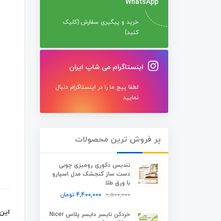
WhatsApp
خرید و پیگیری سفارش (کلیک
کنید)
اینستاگرام می شاپ ایران
لطفا پیج ما را در اینستاگرام دنبال
نمایید
پر فروش ترین محصولات
تندیس دکوری رومیزی چوبی
دست ساز گنجشک مدل اسپارو
با ورق طلا
6,500,000
4,400,000
تومان
این
خردکن نایسر دایسر پلاس Nicer