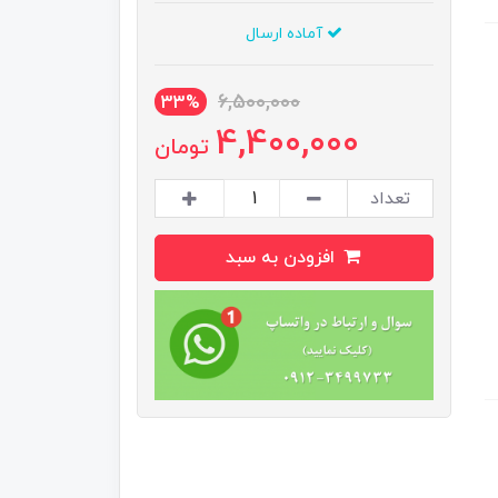
آماده ارسال
6,500,000
33%
4,400,000
تومان
تعداد
افزودن به سبد