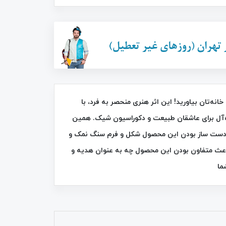
34٪
44٪
ه‌تان بیاورید! این اثر هنری منحصر به فرد، با
ده‌آل برای عاشقان طبیعت و دکوراسیون شیک. همین
 به دست ساز بودن این محصول شکل و فرم سنگ نمک و
برس موی حرارتی سرامیکی صاف کننده
عث متفاون بودن این محصول چه به عنوان هدیه و
سوکانی SK-1008
FAN DD 5634
ما
1,350,000
تومان
525,000
تومان
790,000
2,400,000