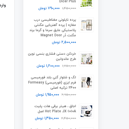
Dicer Plus
وارد
1,450,000
790,000
تومان
پرده نایلونی مغناطیسی درب
مغازه | پرده آهنربایی مگنتی
پلاستیکی عایق سرما و گرما برند
مگنت دُر Magnet Door
2,500,000
تومان
خردکن دستی فشاری بنسی نوین
طرح ماندولین
1,750,000
1,200,000
تومان
لگ و شلوار گنی بلند فورمیسی
فرم ایزی (فورمیسی) Formeasy
2400 ترکیه اصلی
2,950,000
1,950,000
تومان
اجاق ، هیتر برقی هات پلیت
Hot Plate JX-1010A اصل
2,450,000
1,350,000
تومان