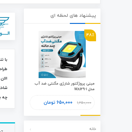
پیشنهاد های لحظه ای
46٪
48٪
با ت
طراح
الان
شوی اسفنجی
مینی پروژکتور شارژی مگنتی ضد آب
شاخه
مدل W8129-1
Plus
چه ب
ومان
650,000
تومان
1,450,000
1,250,000
خانه