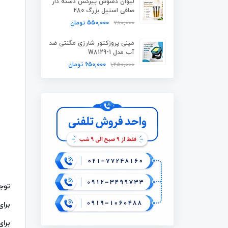
لیوان دمنوش پیرکس دسته دار
صافی استیل بزرگ 280
780,000
550,000
تومان
مینی پروژکتور شارژی مگنتی ضد
آب مدل W8129-1
1,250,000
650,000
تومان
توج
برا
برای