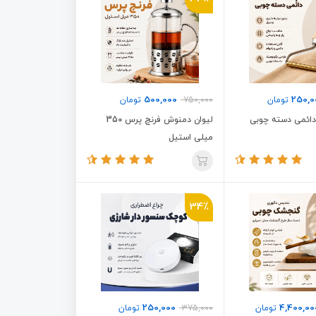
500,000
250,0
تومان
750,000
تومان
 دائمی دسته چوبی
لیوان دمنوش فرنچ پرس 350
میلی استیل
34٪
250,000
4,400,00
تومان
375,000
تومان