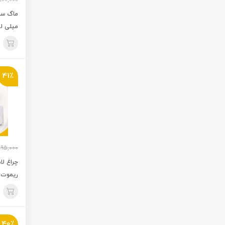
800,000
میلی لی
41٪
995,000
چراغ ل
ریموت دار 3
40٪