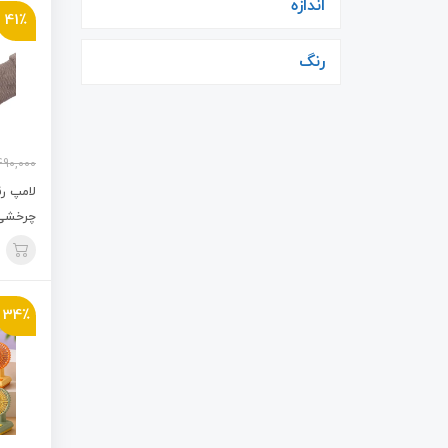
اندازه
41٪
رنگ
490,000
لامپ رق
چرخشی کو
34٪