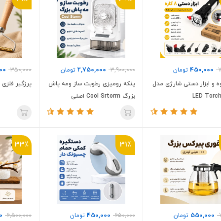
00
2,750,000
450,000
7
تومان
3,900,000
تومان
350,000
ه و ابزار دستی شارژی مدل
پنکه رومیزی رطوبت ساز ومه پاش
پرزگیر فلزی
بزرگ Cool Srtorm اصلی
33٪
31٪
0
450,000
550,000
تومان
650,000
تومان
6,500,000