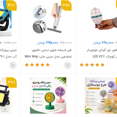
48٪
35٪
0
295,000
290,000
تومان
450,000
تومان
1,250,000
ص نور گردان موتوردار
طی شیشه شوی دستی تاشوی
مینی پروژکت
چک LED E27
اسفنجی مدل مینی ماپ Mini Mop
آب مدل W8129-1
48٪