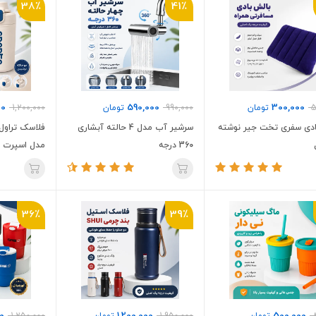
38٪
41٪
00
590,000
300,000
5
تومان
990,000
تومان
1,200,000
ادی سفری تخت جیر نوشته
سرشیر آب مدل 4 حالته آبشاری
فلاسک تراول 
360 درجه
مدل اسپرت SPORTS
36٪
39٪