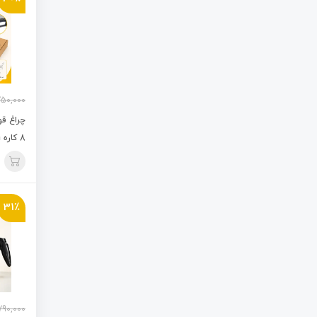
50,000
چراغ قو
8 کاره LED Torch
31٪
790,000