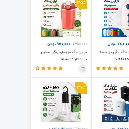
35٪
950,000
750,0
تومان
1,450,000
تومان
ماگ رنگی دو حالته
تراول ماگ دوجداره رنگی استیل
حلقه دار کد 1550
37٪