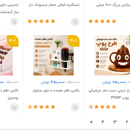
قوری پیرکس بزرگ 1100 میلی
دستگیره کمکی حمام چسبونک دار
تندیس دکور
ساز گنجشک م
طلا
40٪
40٪
00
450,000
650,000
تومان
750,000
تومان
750,000
ح دیزنی دست ساز سرامیکی
باکس نظم دهنده با جای سشوار
باکس نظم ده
وپ POOP
رومیزی
4
3
2