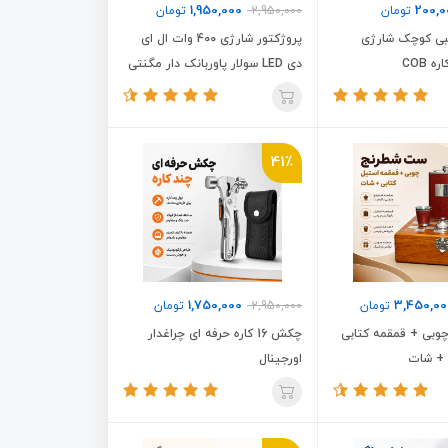
1,950,000
200,0
تومان
2,950,000
تومان
بی کوچک شارژی
پروژکتور شارژی 400 وات ال ای
 COB
دی LED سولار پاوربانک دار مگنتی
قلابدار آفتابی/مهتابی Inko YCL-
2517
41٪
1,750,000
3,450,00
تومان
2,950,000
تومان
بی + قمقمه کتابی
چکش 16 کاره حرفه ای چراغدار
 + شات
اورجینال