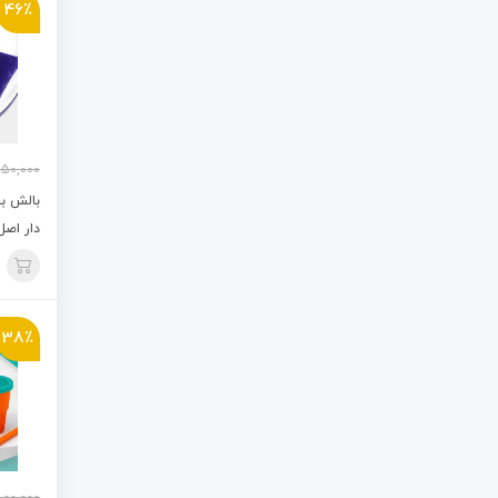
46٪
50,000
بالش ب
دار اصل
38٪