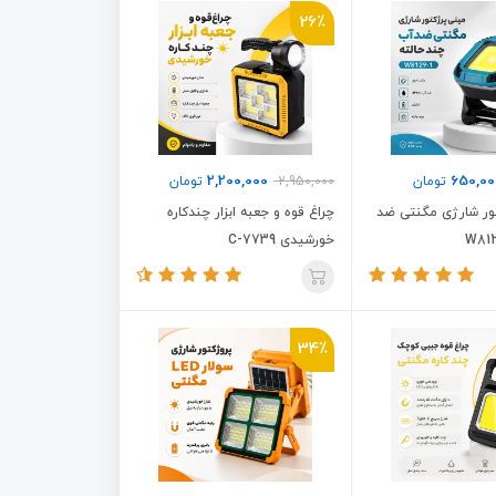
26٪
2,200,000
650,00
تومان
2,950,000
تومان
ور شارژی مگنتی ضد
چراغ قوه و جعبه ابزار چندکاره
خورشیدی C-7739
34٪