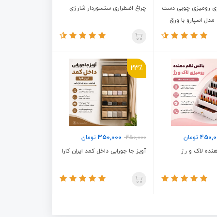
ی رومیزی چوبی دست
چراغ اضطراری سنسوردار شارژی
دل اسپارو با ورق
23٪
350,000
450,0
تومان
450,000
تومان
نده لاک و رژ
آویز جا جورابی داخل کمد ایران کارا