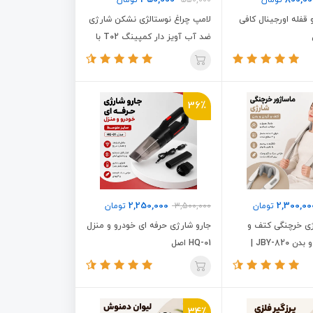
350,000
800,00
تومان
550,000
تومان
 قفله اورجینال کافی
لامپ چراغ نوستالژی نشکن شارژی
ضد آب آویز دار کمپینگ T02 با
پنل خورشیدی سولار
36٪
2,250,000
2,300,00
تومان
3,500,000
تومان
ژی خرچنگی کتف و
جارو شارژی حرفه ای خودرو و منزل
گردن و شانه و بدن JBY-820 |
HQ-01 اصل
 قابل حمل
34٪