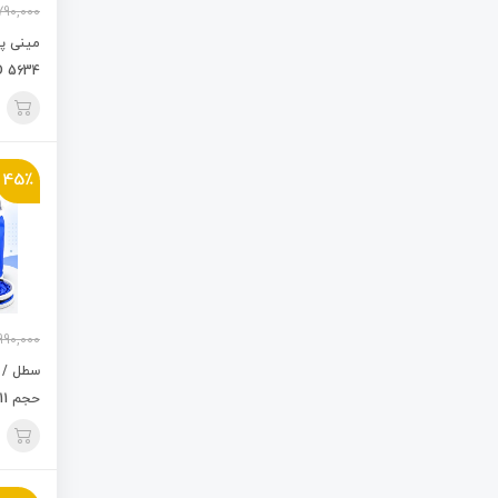
790,000
مینی پن
D 5634
45٪
990,000
سطل / گ
حجم 11 لیتری