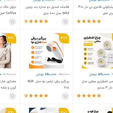
0
1,200,000
500,000
تومان
1,950,000
تومان
1,250,000
ماگ سیلیکونی فانتزی نی دار 300
فلاسک استیل دو جداره بند چرمی
تراول ماگ دو
تر اصل
SHUI مدل 800 میل
Coffee اصل
42٪
32٪
0
650,000
590,000
تومان
950,000
تومان
3,900,000
امپ اضطراری سقفی مدل
پرزگیر برقی لباس نوا مدل NLR-
ماساژور شار
 عددی
208
ماساژور برقی
29٪
30٪