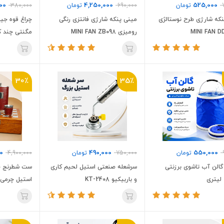
00
4,250,000
525,000
تومان
690,000
تومان
380,000
که شارژی طرح نوستالژی
مینی پنکه شارژی فانتزی رنگی
چراغ قوه جی
MINI FAN D
رومیزی MINI FAN ZB098
مگنتی چند کاره
30٪
35٪
0
490,000
550,000
تومان
750,000
تومان
4,900,000
الن آب تاشوی برزنتی
سرشعله صنعتی استیل لحیم کاری
ست شطرنج چو
و باربیکیو KT-2408
استیل چرمی