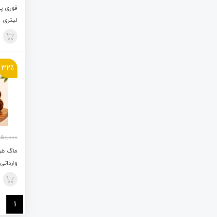
لیتری
32٪
950,000
ماگ طر
وارداتی پ
1