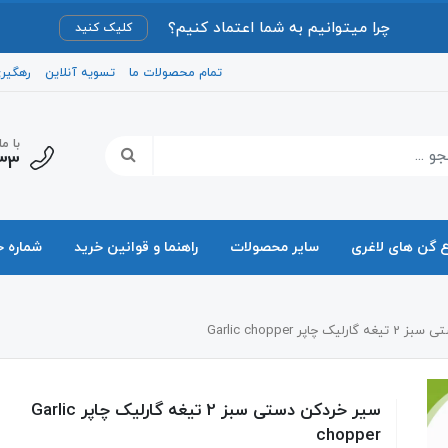
چرا میتوانیم به شما اعتماد کنیم؟
کلیک کنید
تمام محصولات ما
تسویه آنلاین
رهگیر
با م
33
ع گن های لاغری
سایر محصولات
راهنما و قوانین خرید
شماره 
چاپر Garlic chopper
سیر خردکن دستی سبز 2 تیغه گارلیک چاپر Garlic
chopper