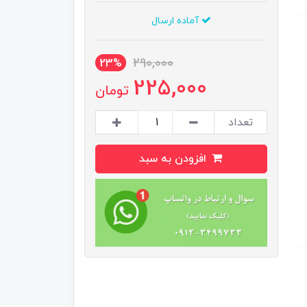
آماده ارسال
290,000
23%
225,000
تومان
تعداد
افزودن به سبد