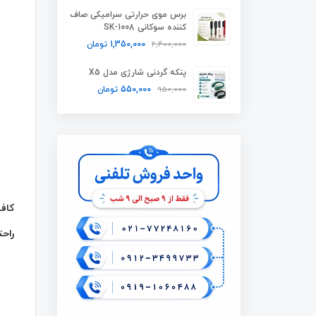
برس موی حرارتی سرامیکی صاف
کننده سوکانی SK-1008
2,400,000
1,350,000
تومان
پنکه گردنی شارژی مدل X5
950,000
550,000
تومان
راحت