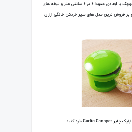
سیر خردکن گارلیک چاپر Garlic chopper معروف به سیر خردکن سبز محصولی کوچک با ابعادی حدودا 6 در 6 سانتی متر و تیغه های
زو پر فروش ترین مدل های سیر خردکن خانگی ارزان
Garl خرد کنید