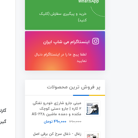
WhatsApp
خرید و پیگیری سفارش (کلیک
کنید)
اینستاگرام می شاپ ایران
لطفا پیج ما را در اینستاگرام دنبال
نمایید
پر فروش ترین محصولات
مینی جارو شارژی خودرو تفنگی
۲ کاره | جارو دستی کوچک
مکنده و دمنده ماشین AS-228
گیرد
790,000
490,000
تومان
زغال - ذغال سرخ کن برقی اصل