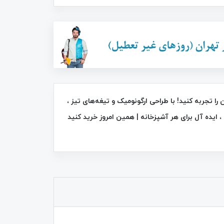
34٪
44٪
Garlic c لذت آشپزی سریع و آسان را تجربه کنید! با طراحی ارگونومیک و تیغه‌های تیز ،
، ایده‌ آل برای هر آشپزخانه | همین امروز خرید کنید
برس موی حرارتی سرامیکی صاف کننده
سوکانی SK-1008
FAN DD 5634
1,350,000
تومان
525,000
تومان
790,000
2,400,000