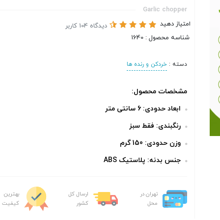
Garlic chopper
امتیاز دهید
دیدگاه 104 کاربر
شناسه محصول : 1640
دسته :
خردکن و رنده ها
مشخصات محصول:
ابعاد حدودی: 6 سانتی متر
رنگبندی: فقط سبز
وزن حدودی: 150 گرم
جنس بدنه: پلاستیک ABS
تهران در
ارسال کل
بهترین
محل
کشور
کیفیت