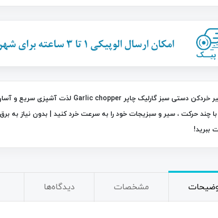
26٪
با سیر خردکن دستی سبز گارلیک چاپر hopper
با چند حرکت ، سیر و سبزیجات خود را به سرعت خرد کنید | بدون نیاز به برق 
ت ببرید!
خردکن نایسر دایسر پلاس Nicer Dicer
چراغ قوه و جعبه ابزار چندکاره خورشیدی
C-7739
790,000
تومان
2,200,000
تومان
2,950,000
وضیحات
مشخصات
دیدگاه‌ها