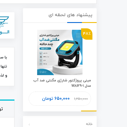
پیشنهاد های لحظه ای
46٪
48٪
تنها 
و لذ
شوی اسفنجی
مینی پروژکتور شارژی مگنتی ضد آب
مدل W8129-1
Plus
ومان
650,000
تومان
1,450,000
1,250,000
ت
خانه