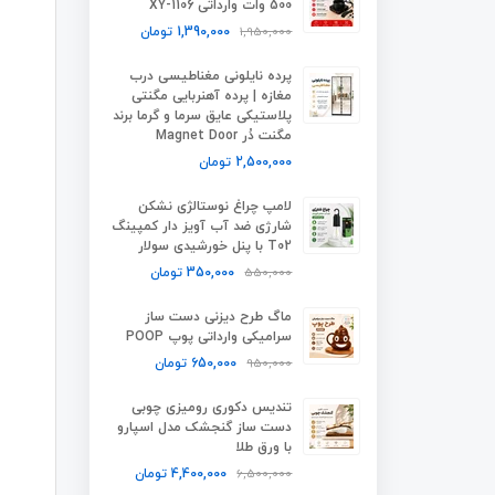
500 وات وارداتی XY-1106
1,950,000
1,390,000
تومان
پرده نایلونی مغناطیسی درب
مغازه | پرده آهنربایی مگنتی
پلاستیکی عایق سرما و گرما برند
مگنت دُر Magnet Door
2,500,000
تومان
لامپ چراغ نوستالژی نشکن
شارژی ضد آب آویز دار کمپینگ
T02 با پنل خورشیدی سولار
550,000
350,000
تومان
ماگ طرح دیزنی دست ساز
سرامیکی وارداتی پوپ POOP
950,000
650,000
تومان
تندیس دکوری رومیزی چوبی
دست ساز گنجشک مدل اسپارو
با ورق طلا
6,500,000
4,400,000
تومان