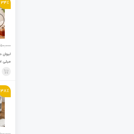
34٪
50,000
میلی ا
38٪