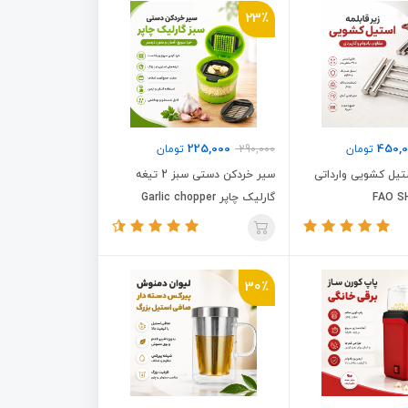
23٪
225,000
450,
تومان
290,000
تومان
ستیل کشویی وارداتی
سیر خردکن دستی سبز 2 تیغه
گارلیک چاپر Garlic chopper
30٪