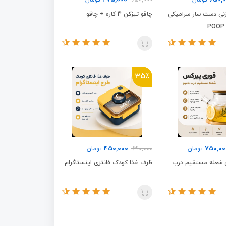
475,000
650,
تومان
650,000
تومان
نی دست ساز سرامیکی
چاقو تیزکن 3 کاره + چاقو
35٪
450,000
750,00
تومان
690,000
تومان
 شعله مستقیم درب
ظرف غذا کودک فانتزی اینستاگرام