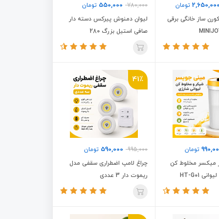
550,000
2,650,00
تومان
780,000
تومان
کورن ساز خانگی برقی
لیوان دمنوش پیرکس دسته دار
صافی استیل بزرگ 280
41٪
590,000
990,0
تومان
995,000
تومان
 میکسر مخلوط کن
چراغ لامپ اضطراری سقفی مدل
نی HT-G01
ریموت دار 3 عددی