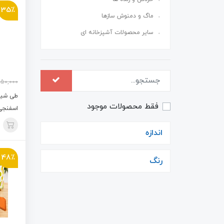
35٪
ماگ و دمنوش سازها
سایر محصولات آشپزخانه ای
50,000
طی شیش
فقط محصولات موجود
اسفنجی م
اندازه
48٪
رنگ