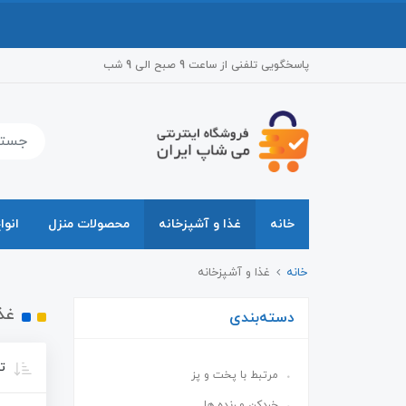
پاسخگویی تلفنی از ساعت 9 صبح الی 9 شب
خانه
غذا و آشپزخانه
محصولات منزل
انوا
خانه
غذا و آشپزخانه
غذ
دسته‌بندی
تر
مرتبط با پخت و پز
خردکن و رنده ها