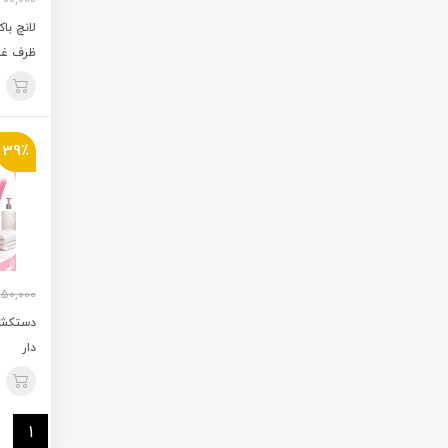
200,000
لانچ با
ظرف غذا
39٪
50,000
دستکش 
دار
1