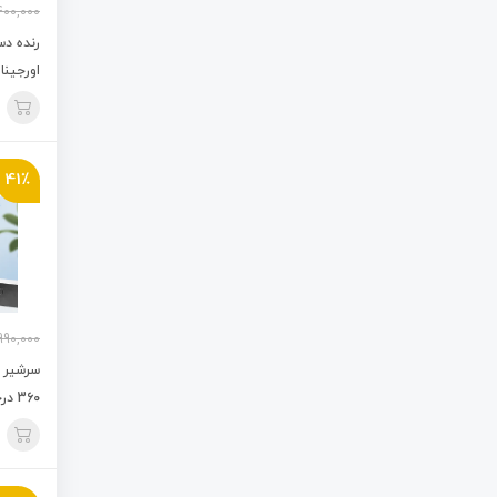
400,000
رنده دس
اورجینال وی 
41٪
990,000
360 درجه