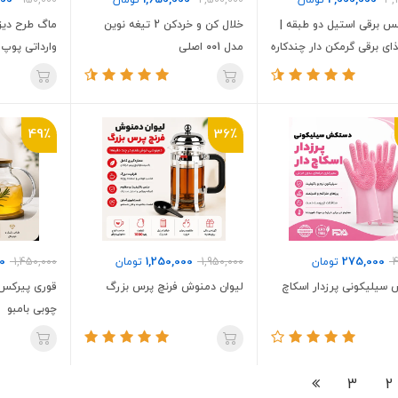
000
1,650,000
2,000,000
3,
تومان
2,500,000
تومان
950,000
کس برقی استیل دو طبقه |
خلال کن و خردکن 2 تیغه نوین
ماگ طرح دیز
ی برقی گرمکن دار چندکاره
مدل 001 اصلی
وارداتی پوپ POOP
49٪
36٪
0
1,250,000
275,000
4
تومان
1,950,000
تومان
1,450,000
سیلیکونی پرزدار اسکاچ
لیوان دمنوش فرنچ پرس بزرگ
قوری پیرکس
چوبی بامبو
3
2