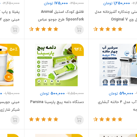
0
175,000
1,250,000
2,
تومان
350,000
تومان
3,450,000
تی چندکاره آشپزخانه مدل
قاشق کودک استیل Animal
پفیلا و پاپ 
Original V
Spoonfork طرح جوجو عباس
مینی جوی MINIJOY
50٪
94٪
00
500,000
590,000
تومان
7,550,000
تومان
1,950,000
سرشیر آب مدل 4 حالته آبشاری
دستگاه دلمه پیچ پارسینا Parsina
مینی جویسر
شیکر شارژی لیوا