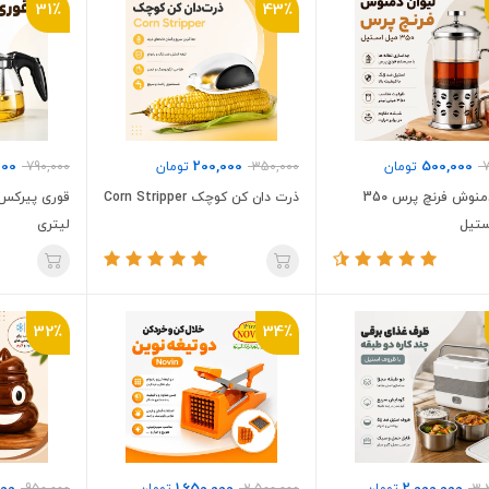
31٪
43٪
000
200,000
500,000
7
تومان
350,000
تومان
790,000
لیوان دمنوش فرنچ پرس 350
ذرت دان کن کوچک Corn Stripper
ستیل
لیتری
32٪
34٪