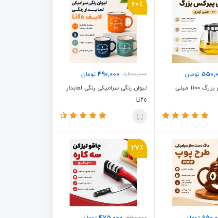
60٪
490,000
550,
تومان
1,200,000
تومان
قوری پیرکس بزرگ 1100 میلی
لیوان رنگی سرامیکی رنگی لعابدار
Life
27٪