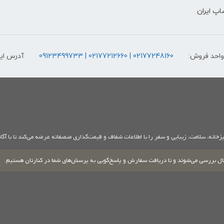
پ ایران
واحد فروش:
02177248160 | 02177212660 | 09123499733
آدرس ای
خانه، سلامت، زیبایی و سفر را با اطلاعات شفاف و قیمت‌گذاری منصفانه عرضه می‌کند تا با آگا
ارسال بررسی می‌شوند و تا دریافت سفارش و پاسخ‌گویی به پرسش‌های شما در کنارتان هستیم.