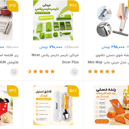
31٪
46٪
000
790,000
295,000
4
تومان
1,450,000
تومان
650,000
ه شوی دستی تاشوی
خردکن نایسر دایسر پلاس Nicer
زیر قابلمه ا
دل مینی ماپ Mini Mop
Dicer Plus
فائوشان FAO SHUN
24٪
50٪