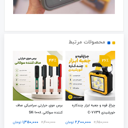
محصولات مرتبط
4٪
44٪
26٪
تی ضد
چراغ قوه و جعبه ابزار چندکاره
برس موی حرارتی سرامیکی صاف
مینی پ
خورشیدی C-7739
کننده سوکانی SK-1008
D 5634
1,350,000
2,200,000
تومان
2,950,000
تومان
2,400,000
تومان