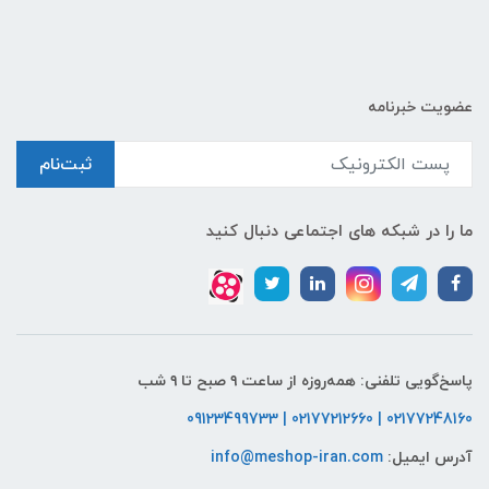
عضویت خبرنامه
ثبت‌نام
ما را در شبکه های اجتماعی دنبال کنید
پاسخ‌گویی تلفنی: همه‌روزه از ساعت ۹ صبح تا ۹ شب
02177248160 | 02177212660 | 09123499733
آدرس ایمیل:
info@meshop-iran.com