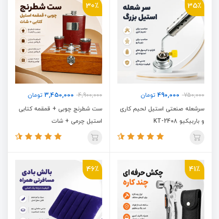
30٪
35٪
3,450,000
490,000
750,000
تومان
4,900,000
تومان
سرشعله صنعتی استیل لحیم کاری
ست شطرنج چوبی + قمقمه کتابی
و باربیکیو KT-2408
استیل چرمی + شات
46٪
41٪