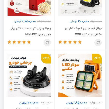
2,650,000
200,000
380,000
تومان
3,450,000
تومان
چراغ قوه جیبی کوچک شارژی
پفیلا و پاپ کورن ساز خانگی برقی
مگنتی چند کاره COB
مینی جوی MINIJOY
34٪
34٪
200,000
1,950,000
2,950,000
تومان
300,000
تومان