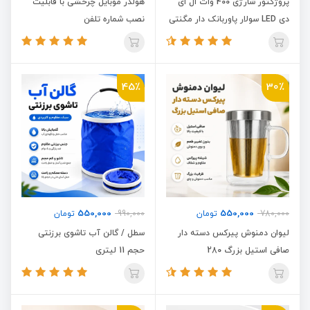
پروژکتور شارژی 400 وات ال ای
هولدر موبایل چرخشی با قابلیت
دی LED سولار پاوربانک دار مگنتی
نصب شماره تلفن
قلابدار آفتابی/مهتابی Inko YCL-
2517
45٪
30٪
550,000
550,000
780,000
تومان
990,000
تومان
لیوان دمنوش پیرکس دسته دار
سطل / گالن آب تاشوی برزنتی
صافی استیل بزرگ 280
حجم 11 لیتری