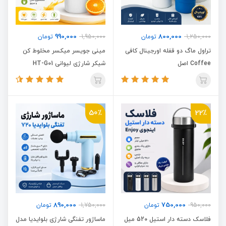
990,000
800,000
1,250,000
تومان
1,950,000
تومان
تراول ماگ دو قفله اورجینال کافی
مینی جویسر میکسر مخلوط کن
Coffee اصل
شیکر شارژی لیوانی HT-G01
50٪
22٪
890,000
750,000
950,000
تومان
1,750,000
تومان
فلاسک دسته دار استیل 520 میل
ماساژور تفنگی شارژی بلوایدیا مدل