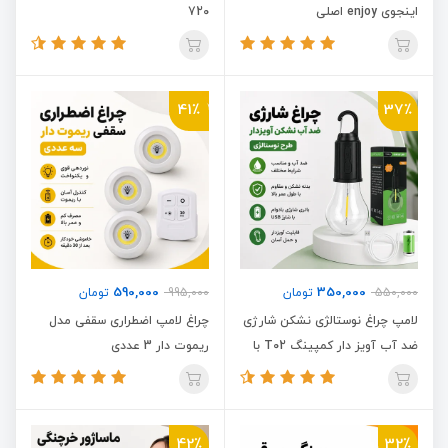
اینجوی enjoy اصلی
720
41٪
37٪
590,000
350,000
550,000
تومان
995,000
تومان
لامپ چراغ نوستالژی نشکن شارژی
چراغ لامپ اضطراری سقفی مدل
ضد آب آویز دار کمپینگ T02 با
ریموت دار 3 عددی
پنل خورشیدی سولار
42٪
32٪