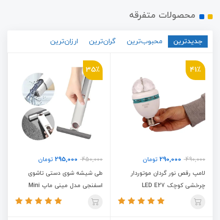
محصولات متفرقه
جدیدترین
محبوب‌ترین
گران‌ترین
ارزان‌ترین
35٪
41٪
295,000
290,000
490,000
تومان
450,000
تومان
لامپ رقص نور گردان موتوردار
طی شیشه شوی دستی تاشوی
چرخشی کوچک LED E27
اسفنجی مدل مینی ماپ Mini
Mop