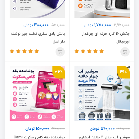
300,000
1,750,000
2,950,000
تومان
550,000
تومان
چکش 16 کاره حرفه ای چراغدار
بالش بادی سفری تخت جیر نوشته
اورجینال
دار اصل
32٪
41٪
150,000
590,000
990,000
تومان
220,000
تومان
سرشیر آب مدل 4 حالته آبشاری
پوشاننده یقه کامی سکرت Cami