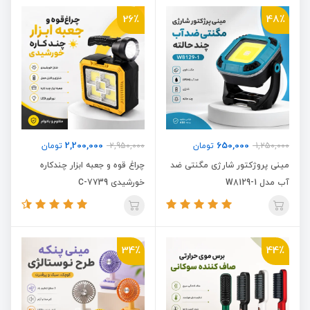
26٪
48٪
2,200,000
650,000
1,250,000
تومان
2,950,000
تومان
مینی پروژکتور شارژی مگنتی ضد
چراغ قوه و جعبه ابزار چندکاره
آب مدل W8129-1
خورشیدی C-7739
34٪
44٪