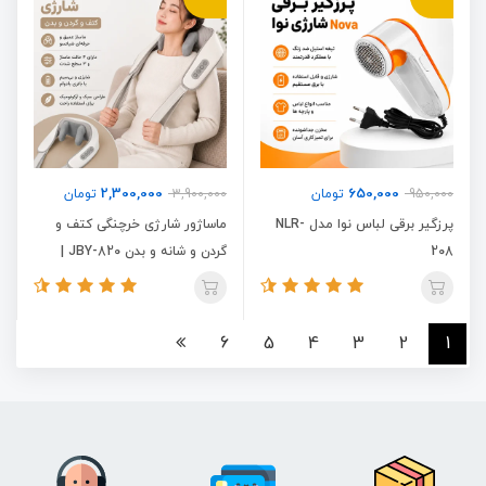
2,300,000
650,000
950,000
تومان
3,900,000
تومان
پرزگیر برقی لباس نوا مدل NLR-
ماساژور شارژی خرچنگی کتف و
208
گردن و شانه و بدن JBY-820 |
ماساژور برقی قابل حمل
6
5
4
3
2
1