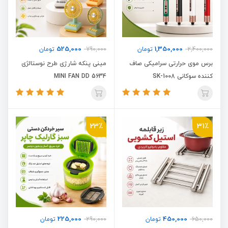
525,000
1,350,000
2,400,000
تومان
790,000
تومان
برس موی حرارتی سرامیکی صاف
مینی پنکه شارژی طرح نوستالژی
کننده سوکانی SK-1008
MINI FAN DD 5634
23٪
31٪
225,000
450,000
650,000
تومان
290,000
تومان