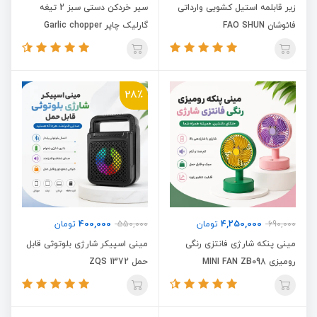
زیر قابلمه استیل کشویی وارداتی
سیر خردکن دستی سبز 2 تیغه
فائوشان FAO SHUN
گارلیک چاپر Garlic chopper
28٪
400,000
4,250,000
690,000
تومان
550,000
تومان
مینی پنکه شارژی فانتزی رنگی
مینی اسپیکر شارژی بلوتوثی قابل
رومیزی MINI FAN ZB098
حمل ZQS 1372