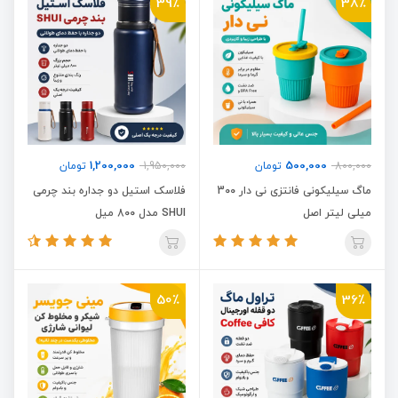
39٪
38٪
1,200,000
500,000
800,000
تومان
1,950,000
تومان
ماگ سیلیکونی فانتزی نی دار 300
فلاسک استیل دو جداره بند چرمی
میلی لیتر اصل
SHUI مدل 800 میل
50٪
36٪