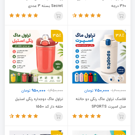
360 درجه
Secret بسته 3 عددی
35٪
38٪
950,000
750,000
1,200,000
تومان
1,450,000
تومان
فلاسک تراول ماگ رنگی دو حالته
تراول ماگ دوجداره رنگی استیل
مدل اسپرت SPORTS
حلقه دار کد 1550