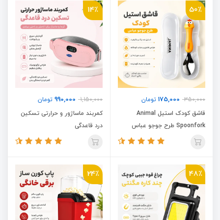
14٪
50٪
990,000
175,000
350,000
تومان
1,150,000
تومان
قاشق کودک استیل Animal
کمربند ماساژور و حرارتی تسکین
Spoonfork طرح جوجو عباس
درد قاعدگی
24٪
48٪