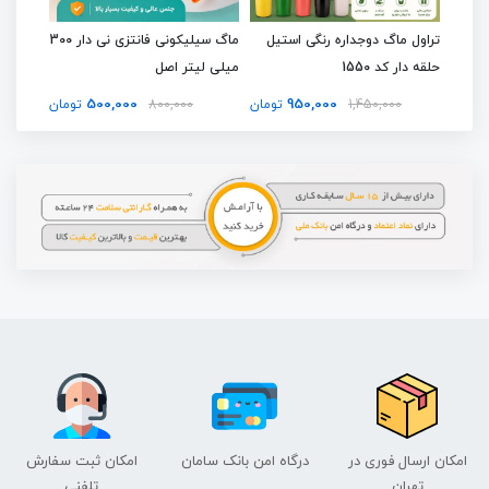
الته
تراول ماگ دوجداره رنگی استیل
ماگ سیلیکونی فانتزی نی دار 300
تراول م
حلقه دار کد 1550
میلی لیتر اصل
Coffee اص
500,000
950,000
تومان
1,450,000
تومان
800,000
تومان
امکان ارسال فوری در
درگاه امن بانک سامان
امکان ثبت سفارش
تهران
تلفنی