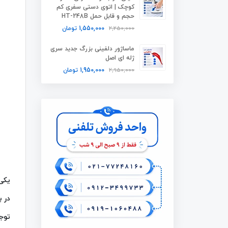
کوچک | اتوی دستی سفری کم
حجم و قابل حمل HT-248B
2,250,000
1,550,000
تومان
ماساژور دلفینی بزرگ جدید سری
ژله ای اصل
2,950,000
1,950,000
تومان
یکی 
در ب
توجه