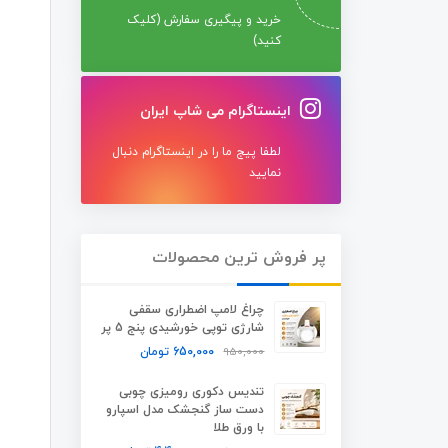
خرید و پیگیری سفارش (کلیک
کنید)
اینستاگرام می شاپ ایران
لطفا پیج ما را در اینستاگرام دنبال
نمایید
پر فروش ترین محصولات
چراغ لامپ اضطراری سقفی
شارژی توپی خورشیدی پنج 5 پر
950,000
650,000
تومان
تندیس دکوری رومیزی چوبی
دست ساز گنجشک مدل اسپارو
با ورق طلا