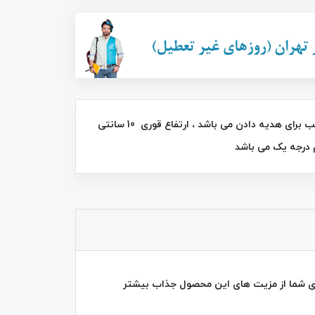
34٪
44٪
قوری های پیرکس شعله مستقیم دارای درب چوبی بامبو محصولی بسیار زیبا مناسب برای هدیه دادن می باشد ، ارتفاع قوری 10 سانتی
برس موی حرارتی سرامیکی صاف کننده
سوکانی SK-1008
FAN DD 5634
1,350,000
تومان
525,000
تومان
790,000
2,400,000
ای شما از مزیت های این محصول جذاب بیشتر