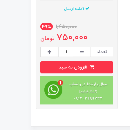
آماده ارسال
1,450,000
49%
750,000
تومان
تعداد
افزودن به سبد