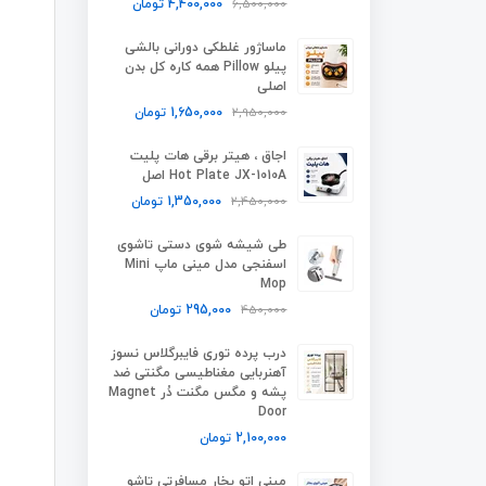
6,500,000
4,400,000
تومان
ماساژور غلطکی دورانی بالشی
پیلو Pillow همه کاره کل بدن
اصلی
2,950,000
1,650,000
تومان
اجاق ، هیتر برقی هات پلیت
Hot Plate JX-1010A اصل
2,450,000
1,350,000
تومان
طی شیشه شوی دستی تاشوی
اسفنجی مدل مینی ماپ Mini
Mop
450,000
295,000
تومان
درب پرده توری فایبرگلاس نسوز
آهنربایی مغناطیسی مگنتی ضد
پشه و مگس مگنت دُر Magnet
Door
2,100,000
تومان
مینی اتو بخار مسافرتی تاشو