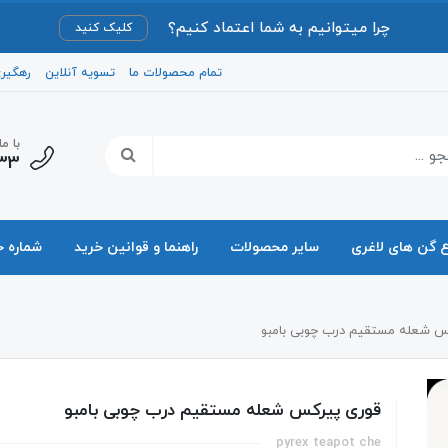
چرا میتوانیم به شما اعتماد کنیم؟
کلیک کنید
تمام محصولات ما
تسویه آنلاین
رهگیر
با م
33
ع گن های لاغری
سایر محصولات
راهنما و قوانین خرید
شماره 
س شعله مستقیم درب چوبی بامبو
قوری پیرکس شعله مستقیم درب چوبی بامبو
pyrex teapot che