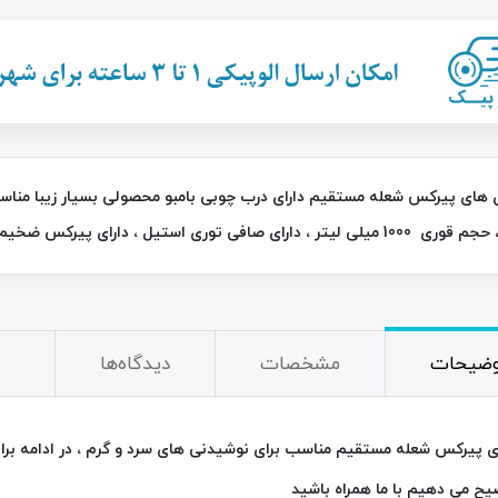
26٪
لی لیتر ، دارای صافی توری استیل ، دارای پیرکس ضخیم درجه یک می باشد
خردکن نایسر دایسر پلاس Nicer Dicer
چراغ قوه و جعبه ابزار چندکاره خورشیدی
C-7739
790,000
تومان
2,200,000
تومان
2,950,000
وضیحات
مشخصات
دیدگاه‌ها
ی پیرکس شعله مستقیم مناسب برای نوشیدنی های سرد و گرم ، در ادامه بر
ح می دهیم با ما همراه باشید