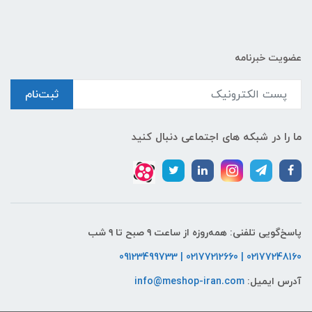
عضویت خبرنامه
ثبت‌نام
ما را در شبکه های اجتماعی دنبال کنید
پاسخ‌گویی تلفنی: همه‌روزه از ساعت ۹ صبح تا ۹ شب
02177248160 | 02177212660 | 09123499733
آدرس ایمیل:
info@meshop-iran.com