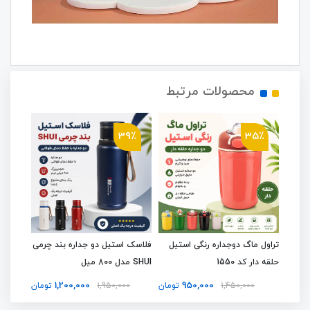
محصولات مرتبط
6٪
39٪
35٪
الته
تراول ماگ دوجداره رنگی استیل
فلاسک استیل دو جداره بند چرمی
تراول م
حلقه دار کد 1550
SHUI مدل 800 میل
Coffee اص
1,200,000
950,000
تومان
1,450,000
تومان
1,950,000
تومان