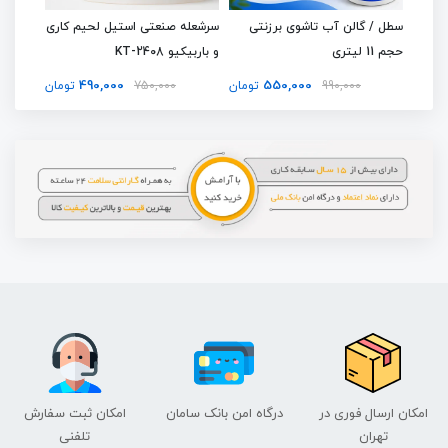
 قابل
سطل / گالن آب تاشوی برزنتی
سرشعله صنعتی استیل لحیم کاری
ست شطر
حجم 11 لیتری
و باربیکیو KT-2408
استیل 
490,000
550,000
تومان
990,000
تومان
750,000
تومان
000
امکان ارسال فوری در
درگاه امن بانک سامان
امکان ثبت سفارش
تهران
تلفنی