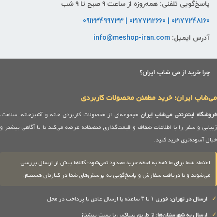
پاسخ‌گویی تلفنی: همه‌روزه از ساعت ۹ صبح تا ۹ شب
02177248160 | 02177212660 | 09123499733
آدرس ایمیل:
info@meshop-iran.com
چرا خرید از می شاپ ایران؟
می‌شاپ ایران؛ خرید مطمئن محصولات کاربردی
روشگاه اینترنتی می‌شاپ ایران
مجموعه‌ای از محصولات کاربردی خانه و آشپزخانه، سلامت،
زیبایی و سفر را با اطلاعات شفاف و قیمت‌گذاری منصفانه عرضه می‌کند تا با آگاهی بیشتر و
خیال آسوده‌تری خرید کنید.
اعتماد شما برای ما فقط به لحظه خرید محدود نمی‌شود؛ کالاها پیش از ارسال بررسی
می‌شوند و تا دریافت سفارش و پاسخ‌گویی به پرسش‌های شما در کنارتان هستیم.
✓
ارسال در تهران:
فوری ۱ تا ۳ ساعته یا ارسال عادی با پرداخت در محل
✓
ارسال به شهرستان‌ها:
از طریق تیپاکس یا پست پیشتاز