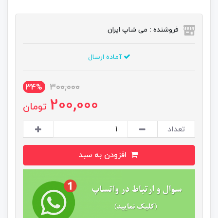
فروشنده : می شاپ ایران
آماده ارسال
300,000
34%
200,000
تومان
تعداد
افزودن به سبد