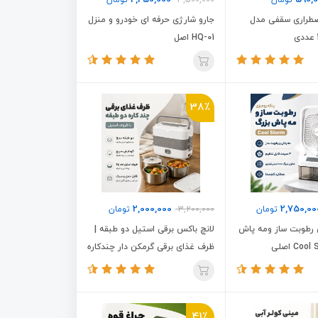
2,250,000
590,
تومان
3,500,000
تومان
ضطراری سقفی مدل
جارو شارژی حرفه ای خودرو و منزل
HQ-01 اصل
38٪
2,000,000
2,750,00
تومان
3,200,000
تومان
 رطوبت ساز ومه پاش
لانچ باکس برقی استیل دو طبقه |
ظرف غذای برقی گرمکن دار چندکاره
41٪