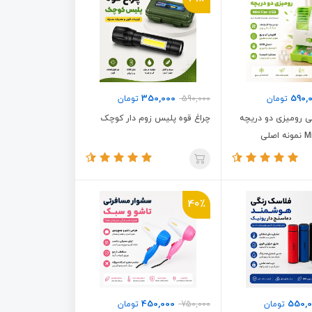
350,000
590,
تومان
590,000
تومان
ی رومیزی دو دریچه
چراغ قوه پلیس زوم دار کوچک
صلی
40٪
450,000
550,0
تومان
750,000
تومان