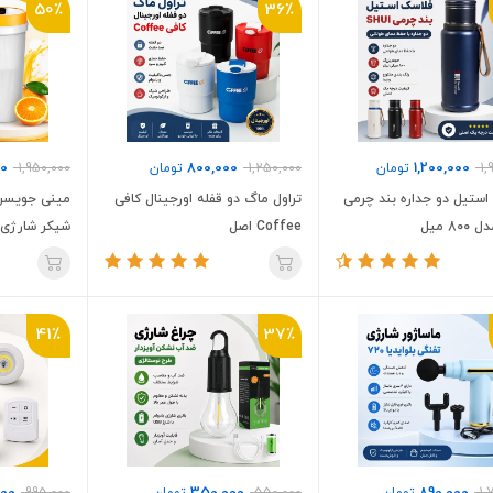
50٪
36٪
00
800,000
1,200,000
1,
تومان
1,250,000
تومان
1,950,000
ستیل دو جداره بند چرمی
تراول ماگ دو قفله اورجینال کافی
مینی جویسر
Coffee اصل
شیکر شارژی لیوا
41٪
37٪