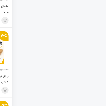
750,000
ماساژور
720
40٪
50,000
چراغ قو
8 کاره LED Torch
34٪