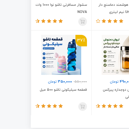
هوشمند دماسنج دار
سشوار مسافرتی تاشو نوا 1000 وات
NOVA
37٪
350,000
490,
تومان
550,000
تومان
 دوجداره پیرکس
قمقمه سیلیکونی تاشو 500 میل
لی