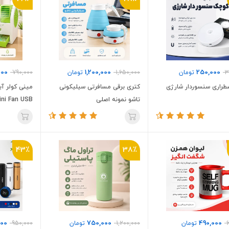
000
1,200,000
250,000
3
تومان
1,650,000
تومان
790,000
طراری سنسوردار شارژی
کتری برقی مسافرتی سیلیکونی
مینی کولر آب
تاشو نمونه اصلی
Mini Fan USB نمونه ا
43٪
38٪
00
750,000
490,000
تومان
1,200,000
تومان
950,000