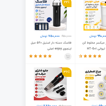
22٪
750,000
990,0
تومان
950,000
تومان
 میکسر مخلوط کن
فلاسک دسته دار استیل 520 میل
نی HT-G01
اینجوی enjoy اصلی
36٪