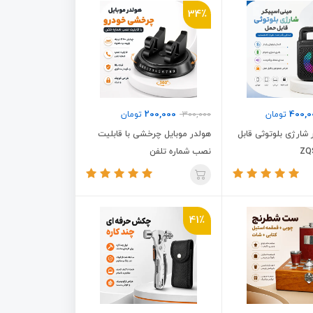
34٪
200,000
400,0
تومان
300,000
تومان
شارژی بلوتوثی قابل
هولدر موبایل چرخشی با قابلیت
نصب شماره تلفن
41٪