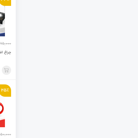
75,000
چراغ اض
25٪
650,000