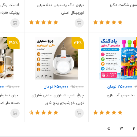
همزن شگفت انگیز
تراول ماگ پاستیلی 500 میلی
فلاسک رنگی 
اورجینال اصلی
یونیک Unique نیم لیتری
35٪
32٪
000
650,000
250,000
3
تومان
950,000
تومان
750,000
 مخصوص آب بازی
چراغ لامپ اضطراری سقفی شارژی
لیوان دمنوش
توپی خورشیدی پنج 5 پر
دسته دار اص
3
2