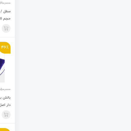
990,000
سطل / گ
حجم 11 لیتری
46٪
50,000
بالش ب
دار اصل