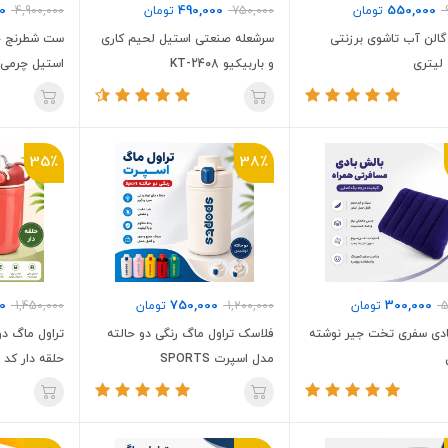
0
490,000
550,000
تومان
750,000
تومان
4,900,000
الن آب تاشوی برزنتی
سرشعله صنعتی استیل لحیم کاری
ست شطرنج چو
و باربیکیو KT-2408
استیل چرمی
35٪
38٪
0
750,000
300,000
5
تومان
1,200,000
تومان
1,450,000
ادی سفری تخت جیر نوشته
فلاسک تراول ماگ رنگی دو حالته
تراول ماگ دو
مدل اسپرت SPORTS
حلقه دار کد 1550