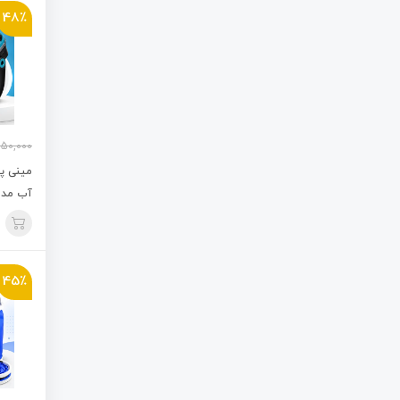
48٪
250,000
مینی پ
آب مدل 29-1
45٪