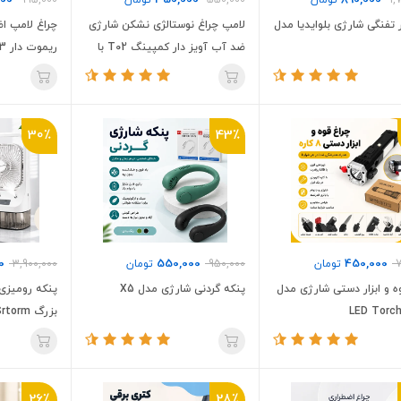
000
350,000
890,000
1,
تومان
550,000
تومان
995,000
 تفنگی شارژی بلوایدیا مدل
لامپ چراغ نوستالژی نشکن شارژی
چراغ لامپ ا
ضد آب آویز دار کمپینگ T02 با
ریموت دار 3 عددی
پنل خورشیدی سولار
30٪
43٪
0
550,000
450,000
7
تومان
950,000
تومان
3,900,000
ه و ابزار دستی شارژی مدل
پنکه گردنی شارژی مدل X5
پنکه رومیزی
بزرگ Cool Srtorm اصلی
26٪
28٪