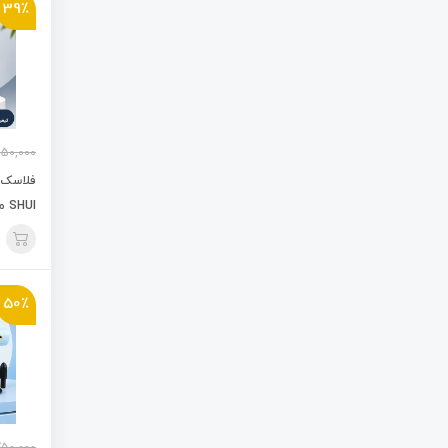
39٪
950,000
فلاسک ا
SHUI مدل 800 میل
50٪