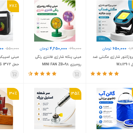
28٪
00
4,250,000
650,000
1,
تومان
690,000
تومان
550,000
روژکتور شارژی مگنتی ضد
مینی پنکه شارژی فانتزی رنگی
مینی اسپیکر 
W81
رومیزی MINI FAN ZB098
حمل ZQS 1372
30٪
35٪