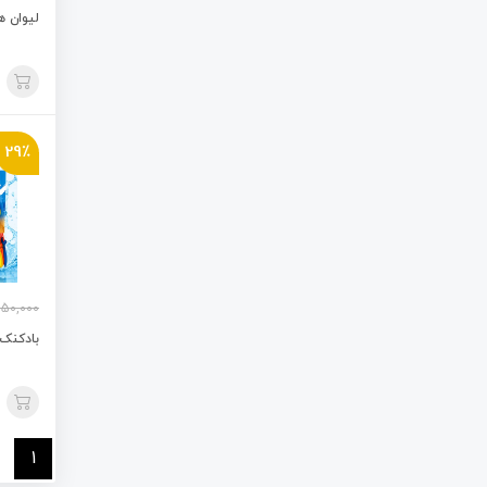
لیوان 
29٪
50,000
بادکنک
1