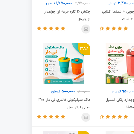
1,750,000
3,450,00
تومان
2,950,000
تومان
بی + قمقمه کتابی
چکش 16 کاره حرفه ای چراغدار
 + شات
اورجینال
38٪
500,000
950,00
تومان
800,000
تومان
جداره رنگی استیل
ماگ سیلیکونی فانتزی نی دار 300
میلی لیتر اصل