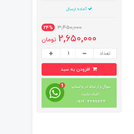
آماده ارسال
3,450,000
24%
2,650,000
تومان
تعداد
افزودن به سبد