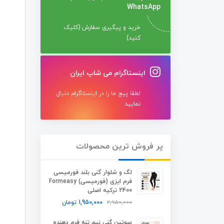
WhatsApp
خرید و پیگیری سفارش (کلیک
کنید)
اینستاگرام می شاپ ایران
لطفا پیج ما را در اینستاگرام دنبال
نمایید
پر فروش ترین محصولات
لگ و شلوار گنی بلند فورمیسی
فرم ایزی (فورمیسی) Formeasy
2400 ترکیه اصلی
2,950,000
1,950,000
تومان
سوتین گنی نیم تنه فرم دهنده