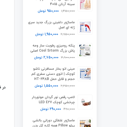
سینه آرتان 4015
1,450,000
950,000
تومان
ماساژور دلفینی بزرگ جدید سری
ژله ای اصل
2,950,000
1,950,000
تومان
پنکه رومیزی رطوبت ساز ومه
پاش بزرگ Cool Srtorm اصلی
3,900,000
2,750,000
تومان
مینی اتو بخار مسافرتی تاشو
کوچک | اتوی دستی سفری کم
حجم و قابل حمل HT-248B
2,250,000
1,550,000
تومان
در ف
لامپ رقص نور گردان موتوردار
چرخشی کوچک LED E27
490,000
290,000
تومان
ماساژور غلطکی دورانی بالشی
پیلو Pillow همه کاره کل بدن