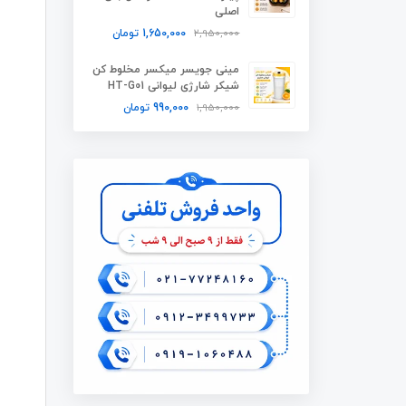
اصلی
2,950,000
1,650,000
تومان
مینی جویسر میکسر مخلوط کن
شیکر شارژی لیوانی HT-G01
1,950,000
990,000
تومان