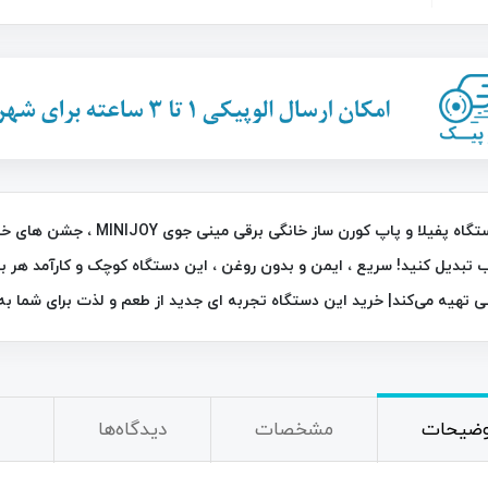
26٪
با دستگاه پفیلا و پاپ کورن 
 تبدیل کنید! سریع ، ایمن و بدون روغن ، این دستگاه کوچک و کارآمد هر بار
ی تهیه می‌کند| خرید این دستگاه تجربه‌ ای جدید از طعم و لذت برای شما به ا
خردکن نایسر دایسر پلاس Nicer Dicer
چراغ قوه و جعبه ابزار چندکاره خورشیدی
C-7739
790,000
تومان
2,200,000
تومان
2,950,000
وضیحات
مشخصات
دیدگاه‌ها