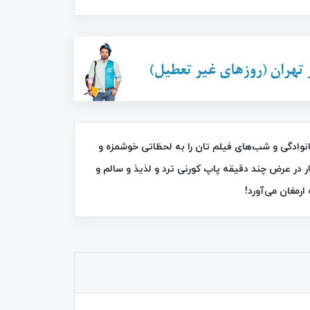
34٪
44٪
ساز خانگی برقی مینی جوی MINIJOY ، جشن‌ های خانوادگی و شب‌های فیلم‌ تان را به لحظاتی خوشمزه و
 در عرض چند دقیقه پاپ کورنی ترد و لذیذ و سالم و
رمغان می‌آورد!
برس موی حرارتی سرامیکی صاف کننده
سوکانی SK-1008
FAN DD 5634
1,350,000
تومان
525,000
تومان
790,000
2,400,000