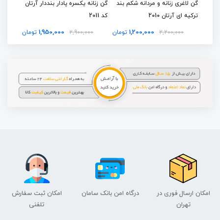
گن لاغری زنانه و مردانه شکم بند
گن زنانه یکسره پادار بنددار آرتان
گن لاغر
3
ترکیه ای آرتان 2010
کد 2011
سینه آرتا
1,950,000
1,200,000
تومان
2,200,000
تومان
2,900,000
تومان
00
امکان ارسال فوری در
درگاه امن بانک سامان
امکان ثبت سفارش
تهران
تلفنی