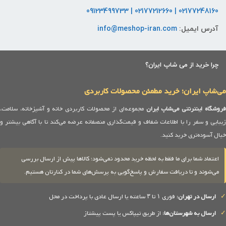
02177248160 | 02177212660 | 09123499733
آدرس ایمیل:
info@meshop-iran.com
چرا خرید از می شاپ ایران؟
می‌شاپ ایران؛ خرید مطمئن محصولات کاربردی
روشگاه اینترنتی می‌شاپ ایران
مجموعه‌ای از محصولات کاربردی خانه و آشپزخانه، سلامت،
زیبایی و سفر را با اطلاعات شفاف و قیمت‌گذاری منصفانه عرضه می‌کند تا با آگاهی بیشتر و
خیال آسوده‌تری خرید کنید.
اعتماد شما برای ما فقط به لحظه خرید محدود نمی‌شود؛ کالاها پیش از ارسال بررسی
می‌شوند و تا دریافت سفارش و پاسخ‌گویی به پرسش‌های شما در کنارتان هستیم.
✓
ارسال در تهران:
فوری ۱ تا ۳ ساعته یا ارسال عادی با پرداخت در محل
✓
ارسال به شهرستان‌ها:
از طریق تیپاکس یا پست پیشتاز