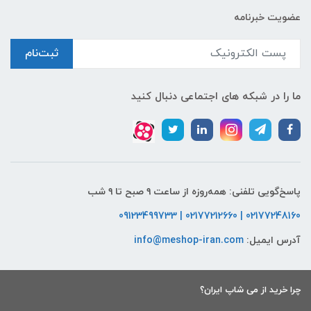
عضویت خبرنامه
ثبت‌نام
ما را در شبکه های اجتماعی دنبال کنید
پاسخ‌گویی تلفنی: همه‌روزه از ساعت ۹ صبح تا ۹ شب
02177248160 | 02177212660 | 09123499733
آدرس ایمیل:
info@meshop-iran.com
چرا خرید از می شاپ ایران؟