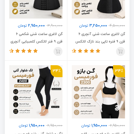
2,950,000
3,250,000
4,500,000
تومان
3,900,000
تومان
گن لاغری ساعت شنی آنچری ۶
گن لاغری ساعت شنی شکمی ۶
قزن ۹ فنره تاپی بند نازک لاتکس
قزن ۹ فنر لاتکس کلمبیایی آنچری
کلمبیایی Ann Chery 2026 اصل
2023 Ann Chery اصل
34٪
34٪
1,950,000
1,950,000
2,950,000
تومان
2,950,000
تومان
گن لاغری بازو فورمیسی (فرم
لگ و شلوار گنی بلند فورمیسی