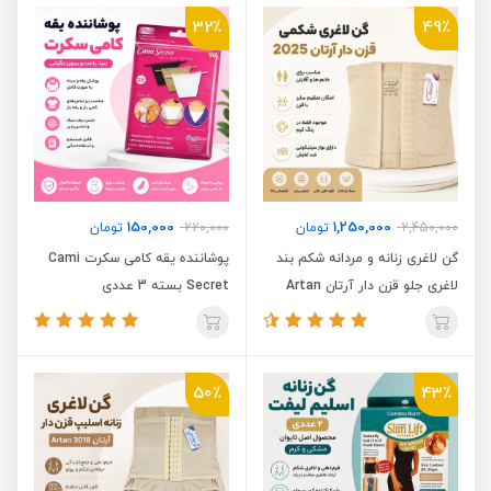
32٪
49٪
150,000
1,250,000
2,450,000
تومان
220,000
تومان
گن لاغری زنانه و مردانه شکم بند
پوشاننده یقه کامی سکرت Cami
لاغری جلو قزن دار آرتان Artan
Secret بسته 3 عددی
2025
50٪
43٪