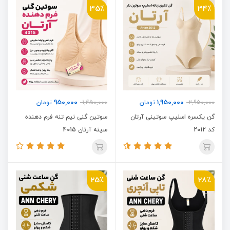
35٪
34٪
950,000
1,950,000
2,950,000
تومان
1,450,000
تومان
گن یکسره اسلیپ سوتینی آرتان
سوتین گنی نیم تنه فرم دهنده
کد 2012
سینه آرتان 4015
25٪
28٪