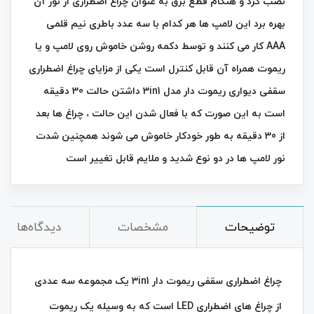
نصب کرد و هنگام قطع برق به عنوان چراغ اضطراری از نور آن
بهره برد این لامپ ها هر کدام با سه عدد باطری نیم قلمی
AAA کار می کنند و توسط دکمه روشن خاموش روی لامپ و یا
ریموت همراه آن قابل کنترل است یکی از مزایای چراغ اضطراری
سقفی دیواری ریموت دار مدل 3in1 داشتن حالت 30 دقیقه‌
است به این صورت که با فعال شدن این حالت ، چراغ ها بعد
از 30 دقیقه به طور خودکار خاموش می‌ شوند همچنین شدت
نور لامپ ها در دو نوع شدید و ملایم قابل تغییر است
توضیحات
مشخصات
دیدگاه‌ها
چراغ اضطراری سقفی ریموت دار 3in1 یک مجموعه سه عددی
از چراغ‌ های اضطراری LED است که به وسیله یک ریموت