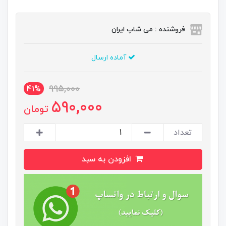
فروشنده : می شاپ ایران
آماده ارسال
995,000
41%
590,000
تومان
تعداد
افزودن به سبد