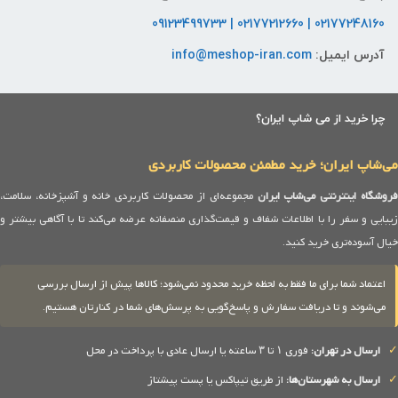
02177248160 | 02177212660 | 09123499733
آدرس ایمیل:
info@meshop-iran.com
چرا خرید از می شاپ ایران؟
می‌شاپ ایران؛ خرید مطمئن محصولات کاربردی
روشگاه اینترنتی می‌شاپ ایران
مجموعه‌ای از محصولات کاربردی خانه و آشپزخانه، سلامت،
زیبایی و سفر را با اطلاعات شفاف و قیمت‌گذاری منصفانه عرضه می‌کند تا با آگاهی بیشتر و
خیال آسوده‌تری خرید کنید.
اعتماد شما برای ما فقط به لحظه خرید محدود نمی‌شود؛ کالاها پیش از ارسال بررسی
می‌شوند و تا دریافت سفارش و پاسخ‌گویی به پرسش‌های شما در کنارتان هستیم.
✓
ارسال در تهران:
فوری ۱ تا ۳ ساعته یا ارسال عادی با پرداخت در محل
✓
ارسال به شهرستان‌ها:
از طریق تیپاکس یا پست پیشتاز