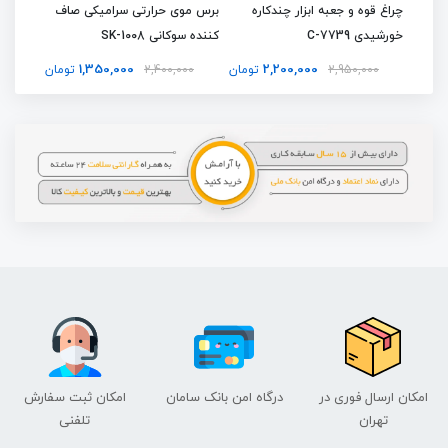
تی ضد
چراغ قوه و جعبه ابزار چندکاره
برس موی حرارتی سرامیکی صاف
مینی پ
خورشیدی C-7739
کننده سوکانی SK-1008
D 5634
1,350,000
2,200,000
تومان
2,950,000
تومان
2,400,000
تومان
امکان ارسال فوری در
درگاه امن بانک سامان
امکان ثبت سفارش
تهران
تلفنی