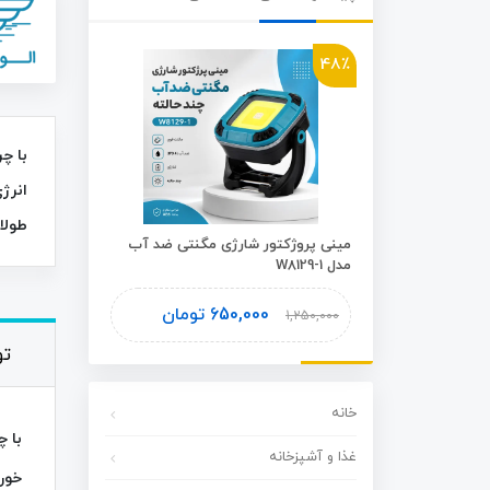
46٪
48٪
انرژ
طولان
شوی اسفنجی
مینی پروژکتور شارژی مگنتی ضد آب
مدل W8129-1
Plus
ومان
650,000
تومان
1,450,000
1,250,000
ت
خانه
غذا و آشپزخانه
خورش