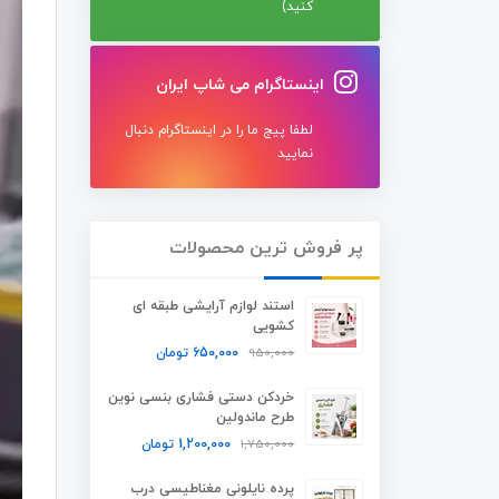
کنید)
اینستاگرام می شاپ ایران
لطفا پیج ما را در اینستاگرام دنبال
نمایید
پر فروش ترین محصولات
استند لوازم آرایشی طبقه ای
کشویی
950,000
650,000
تومان
خردکن دستی فشاری بنسی نوین
طرح ماندولین
1,750,000
1,200,000
تومان
پرده نایلونی مغناطیسی درب