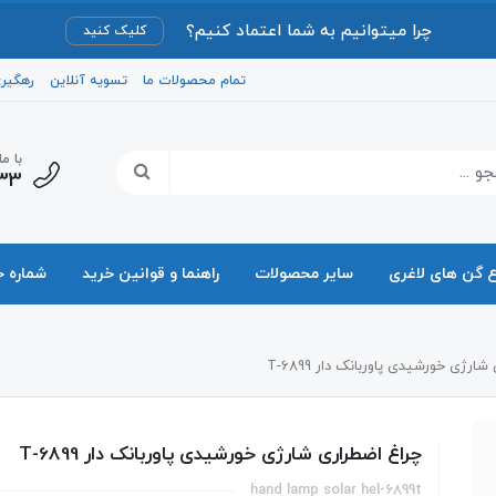
چرا میتوانیم به شما اعتماد کنیم؟
کلیک کنید
تمام محصولات ما
تسویه آنلاین
رهگیر
با م
33
ع گن های لاغری
سایر محصولات
راهنما و قوانین خرید
شماره 
ارژی خورشیدی پاوربانک دار 6899-T
چراغ اضطراری شارژی خورشیدی پاوربانک دار 6899-T
hand lamp solar hel-6899t