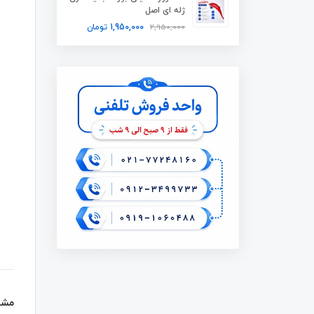
ژله ای اصل
2,950,000
1,950,000
تومان
مشخص