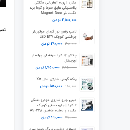
مغازه | پرده آهنربایی مگنتی
پلاستیکی عایق سرما و گرما برند
مگنت دُر Magnet Door
2,500,000
تومان
تصوی
لامپ رقص نور گردان موتوردار
چرخشی کوچک LED E27
490,000
290,000
تومان
چکش 16 کاره حرفه ای چراغدار
اورجینال
2,950,000
1,750,000
تومان
پنکه گردنی شارژی مدل X5
950,000
550,000
تومان
مینی جارو شارژی خودرو تفنگی
۲ کاره | جارو دستی کوچک
مکنده و دمنده ماشین AS-228
790,000
490,000
تومان
ماساژور دلفینی بزرگ جدید سری