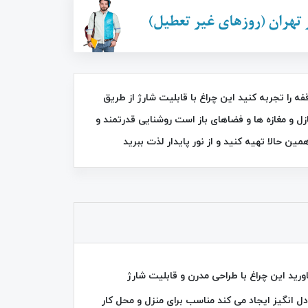
34٪
44٪
زرگ ایستاده سولار مدل 6899-T ، روشنایی بی‌ وقفه را تجربه کنید این چراغ با قابلیت شارژ از طریق
زل و مغازه ها و فضاهای باز است روشنایی قدرتمند و
ین حالا تهیه کنید و از نور پایدار لذت ببرید
برس موی حرارتی سرامیکی صاف کننده
سوکانی SK-1008
FAN DD 5634
1,350,000
تومان
525,000
تومان
790,000
2,400,000
689-T به فضای خود روشنایی بیاورید این چراغ با طراحی مدرن و قابلیت شارژ
‌ انگیز ایجاد می‌ کند مناسب برای منزل و محل کار