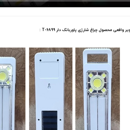
ر واقعی محصول چراغ شارژی پاوربانک دار 6899-T :