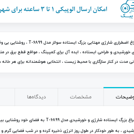
26٪
با چراغ اضطراری شارژی مهتابی ب
ی خورشیدی و طراحی ایستاده ، ایده‌ آل برای کمپینگ ، مواقع قطع برق در منا
ی‌ مدت در کنار سازگاری با محیط زیست ، انتخابی هوشمندانه برای هر خانه هم
خردکن نایسر دایسر پلاس Nicer Dicer
چراغ قوه و جعبه ابزار چندکاره خورشیدی
C-7739
790,000
تومان
2,200,000
تومان
2,950,000
وضیحات
مشخصات
دیدگاه‌ها
با چراغ بزرگ ایستاده شارژی و خورشیدی مدل 9
یدی ، به‌ طور خودکار در طول روز انرژی ذخیره کرده و در شب فضایی گرم و دل