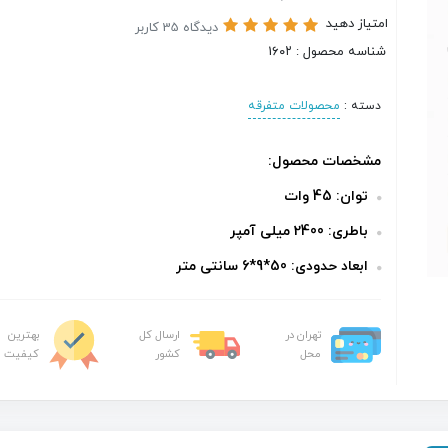
امتیاز دهید
دیدگاه 35 کاربر
شناسه محصول : 1۶۰۲
دسته :
محصولات متفرقه
مشخصات محصول:
توان: 45 وات
باطری: 2400 میلی آمپر
ابعاد حدودی: 50*9*6 سانتی متر
تهران در
ارسال کل
بهترین
محل
کشور
کیفیت