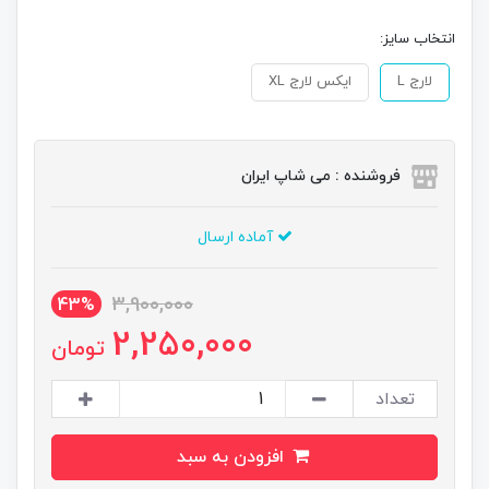
انتخاب سایز:
لارج L
ایکس لارج XL
فروشنده : می شاپ ایران
آماده ارسال
3,900,000
43%
2,250,000
تومان
تعداد
افزودن به سبد