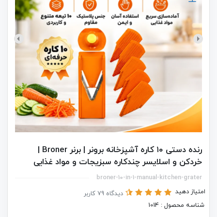
رنده دستی ۱۰ کاره آشپزخانه برونر | برنر Broner |
خردکن و اسلایسر چندکاره سبزیجات و مواد غذایی
broner-10-in-1-manual-kitchen-grater
امتیاز دهید
دیدگاه 79 کاربر
شناسه محصول : 1014