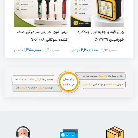
تی ضد
چراغ قوه و جعبه ابزار چندکاره
برس موی حرارتی سرامیکی صاف
مینی پ
خورشیدی C-7739
کننده سوکانی SK-1008
D 5634
1,350,000
2,200,000
تومان
2,950,000
تومان
2,400,000
تومان