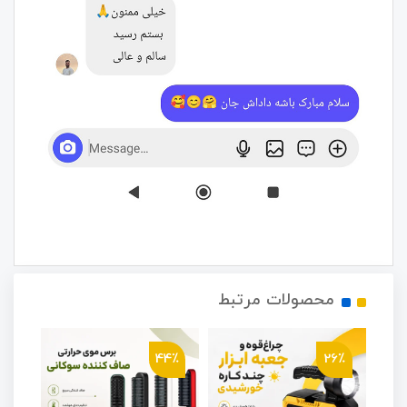
محصولات مرتبط
4٪
44٪
26٪