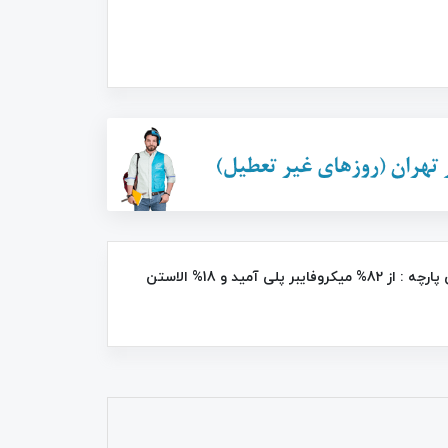
34٪
44٪
جنس گن : پارچه کشی ضد حساسیت و آنتی باکتریال درجه یک ترکیه ای ، جنس پارچه : از 82% میکروفایبر پلی آمید و 18% الاستن
برس موی حرارتی سرامیکی صاف کننده
سوکانی SK-1008
FAN DD 5634
1,350,000
تومان
525,000
تومان
790,000
2,400,000