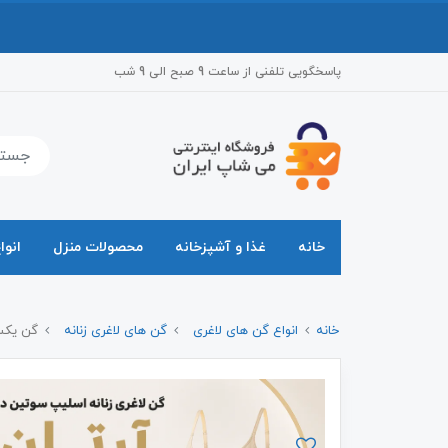
پاسخگویی تلفنی از ساعت 9 صبح الی 9 شب
خانه
غذا و آشپزخانه
محصولات منزل
انوا
خانه
انواع گن های لاغری
گن های لاغری زنانه
گن یکسر