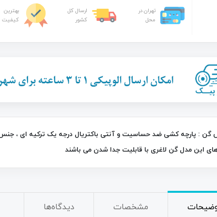
تهران در
ارسال کل
بهترین
محل
کشور
کیفیت
26٪
ای این مدل گن لاغری با قابلیت جدا شدن می باشند
خردکن نایسر دایسر پلاس Nicer Dicer
چراغ قوه و جعبه ابزار چندکاره خورشیدی
C-7739
790,000
تومان
2,200,000
تومان
2,950,000
وضیحات
مشخصات
دیدگاه‌ها