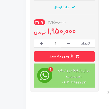
آماده ارسال
2,950,000
34%
1,950,000
تومان
تعداد
افزودن به سبد
ن