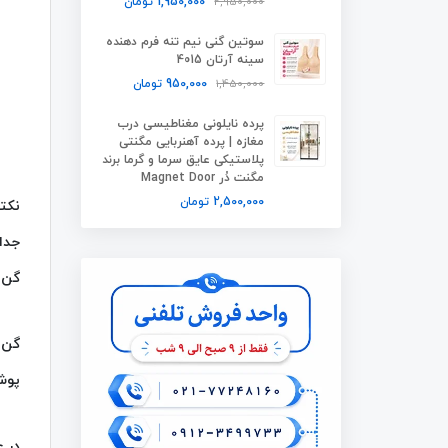
2,950,000
1,950,000
تومان
سوتین گنی نیم تنه فرم دهنده
سینه آرتان 4015
1,450,000
950,000
تومان
پرده نایلونی مغناطیسی درب
مغازه | پرده آهنربایی مگنتی
پلاستیکی عایق سرما و گرما برند
مگنت دُر Magnet Door
2,500,000
تومان
نکته
جدا
گن ر
پوشی
در عکس 