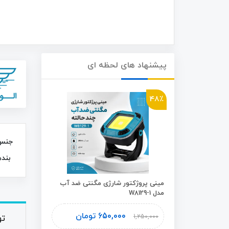
پیشنهاد های لحظه ای
46٪
48٪
بنده
شوی اسفنجی
مینی پروژکتور شارژی مگنتی ضد آب
مدل W8129-1
Plus
ومان
650,000
تومان
1,450,000
1,250,000
ت