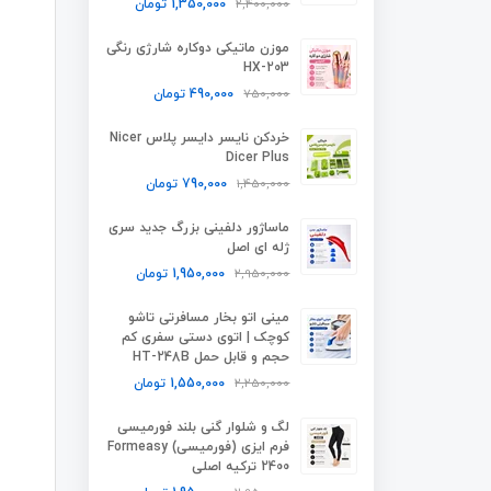
2,400,000
1,350,000
تومان
موزن ماتیکی دوکاره شارژی رنگی
HX-203
750,000
490,000
تومان
خردکن نایسر دایسر پلاس Nicer
Dicer Plus
1,450,000
790,000
تومان
ماساژور دلفینی بزرگ جدید سری
ژله ای اصل
2,950,000
1,950,000
تومان
مینی اتو بخار مسافرتی تاشو
کوچک | اتوی دستی سفری کم
حجم و قابل حمل HT-248B
2,250,000
1,550,000
تومان
لگ و شلوار گنی بلند فورمیسی
فرم ایزی (فورمیسی) Formeasy
2400 ترکیه اصلی