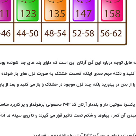
 قابل توجه درباره این گن آرتان این است که دارای بند های جدا شونده بود
 کنید و نکته مهم بعدی اینکه قسمت خشتک به صورت قزن های باز شونده
ا از بدن در بیاورید بلکه چند قزن موجود در خشتک را باز می کنید و بعد از پا
گن یکسره سوتین دار و بنددار آرتان کد 2012 محصولی پ
دن آن کمر ، پهلوها و شکم تحت تاثیر قرار می گیرند و تا روی سینه ها ادام
زیر نمای جلوی گن 2012 آرتان را مشاهده می فرمایید