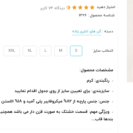
امتیاز دهید
دیدگاه 74 کاربر
شناسه محصول : 1326
دسته :
گن های لاغری زنانه
انتخاب سایز:
S
M
L
XL
XXL
مشخصات محصول:
رنگبندی: کرم
سایزبندی: برای تعیین سایز از روی جدول اقدام نمایید
جنس: جنس پارچه از 82% میکروفایبر پلی آمید و 18% الاستن
ویژگی مهم: قسمت خشتک به صورت قزن دار می باشد همچنی
بندها قاب...