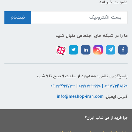
عضویت خبرنامه
ثبت‌نام
ما را در شبکه های اجتماعی دنبال کنید
پاسخ‌گویی تلفنی: همه‌روزه از ساعت ۹ صبح تا ۹ شب
02177248160 | 02177212660 | 09123499733
آدرس ایمیل:
info@meshop-iran.com
چرا خرید از می شاپ ایران؟