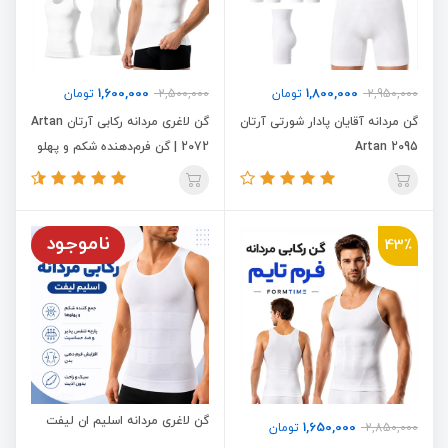
1,600,000
1,800,000
2,950,000
تومان
2,500,000
تومان
گن مردانه آقایان پادار شورتی آرتان
گن لاغری مردانه رکابی آرتان Artan
Artan 2095
2072 | گن فرم‌دهنده شکم و پهلو
مردانه
ناموجود
43٪
گن لاغری مردانه اسلیم ان لیفت
1,650,000
2,850,000
تومان