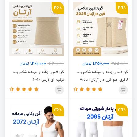
46٪
49٪
1,200,000
1,250,000
2,450,000
تومان
2,200,000
تومان
گن لاغری زنانه و مردانه شکم بند
گن لاغری زنانه و مردانه شکم بند
لاغری جلو قزن دار آرتان Artan
ترکیه ای آرتان 2010
2025
36٪
39٪