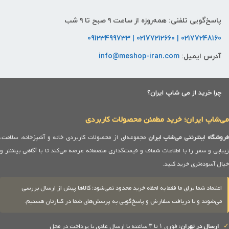
پاسخ‌گویی تلفنی: همه‌روزه از ساعت ۹ صبح تا ۹ شب
02177248160 | 02177212660 | 09123499733
آدرس ایمیل:
info@meshop-iran.com
چرا خرید از می شاپ ایران؟
می‌شاپ ایران؛ خرید مطمئن محصولات کاربردی
روشگاه اینترنتی می‌شاپ ایران
مجموعه‌ای از محصولات کاربردی خانه و آشپزخانه، سلامت،
زیبایی و سفر را با اطلاعات شفاف و قیمت‌گذاری منصفانه عرضه می‌کند تا با آگاهی بیشتر و
خیال آسوده‌تری خرید کنید.
اعتماد شما برای ما فقط به لحظه خرید محدود نمی‌شود؛ کالاها پیش از ارسال بررسی
می‌شوند و تا دریافت سفارش و پاسخ‌گویی به پرسش‌های شما در کنارتان هستیم.
✓
ارسال در تهران:
فوری ۱ تا ۳ ساعته یا ارسال عادی با پرداخت در محل